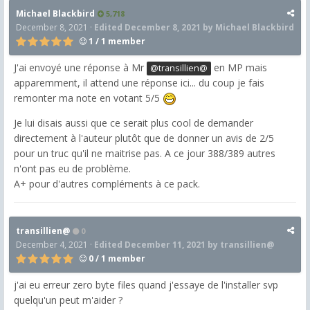
Michael Blackbird
5,718
December 8, 2021
·
Edited
December 8, 2021
by Michael Blackbird
1 / 1 member
J'ai envoyé une réponse à Mr
en MP mais
@transillien@
apparemment, il attend une réponse ici... du coup je fais
remonter ma note en votant 5/5
Je lui disais aussi que ce serait plus cool de demander
directement à l'auteur plutôt que de donner un avis de 2/5
pour un truc qu'il ne maitrise pas. A ce jour 388/389 autres
n'ont pas eu de problème.
A+ pour d'autres compléments à ce pack.
transillien@
0
December 4, 2021
·
Edited
December 11, 2021
by transillien@
0 / 1 member
j'ai eu erreur zero byte files quand j'essaye de l'installer svp
quelqu'un peut m'aider ?