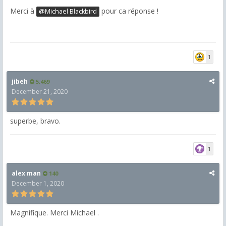
Merci à
pour ca réponse !
@Michael Blackbird
1
jibeh
5,469
December 21, 2020
superbe, bravo.
1
alex man
140
December 1, 2020
Magnifique. Merci
Michael .