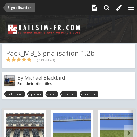
Signalisation
Pack_MB_Signalisation 1.2b
(7 reviews)
By
Michael Blackbird
Find their other files
telephone
poteau
local
potence
portique