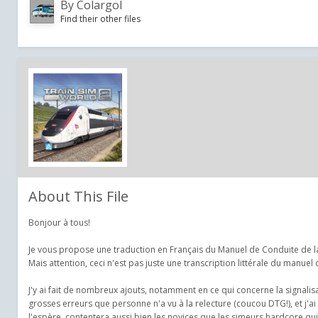
By
Colargol
Find their other files
About This File
Bonjour à tous!
Je vous propose une traduction en Français du Manuel de Conduite de 
Mais attention, ceci n'est pas juste une transcription littérale du manuel
J'y ai fait de nombreux ajouts, notamment en ce qui concerne la signalisat
grosses erreurs que personne n'a vu à la relecture (coucou DTG!), et j'ai 
l'espère, contentera aussi bien les novices que les simeurs hardcore qui