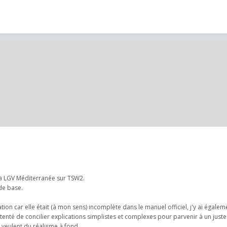
la LGV Méditerranée sur TSW2.
 de base.
ion car elle était (à mon sens) incomplète dans le manuel officiel, j'y ai égalem
tenté de concilier explications simplistes et complexes pour parvenir à un juste 
 veulent du réalisme à fond...