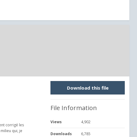
Download this file
File Information
Views
4,902
ent corrigé les
milieu qui, je
Downloads
6,785