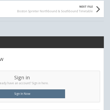
NEXT FILE
Boston Sprinter Northbound & Southbound Timetable
ew
Sign in
eady have an account? Sign in here.
Sign In Now