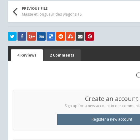
PREVIOUS FILE
Masse et longueur des wagons TS
4 Reviews
2 Comments
C
Create an account
Sign up for a new account in our community.
Register a new account