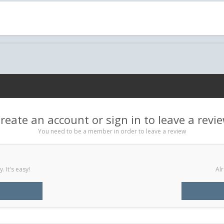
reate an account or sign in to leave a revi
You need to be a member in order to leave a review
 It's easy!
Alr