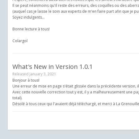
Il se peut néanmoins qu'il reste des erreurs, des coquilles ou des abe
(auquel cas je laisse le soin aux experts de m'en faire part afin que je pui
Soyez indulgents...
Bonne lecture à tous!
Colargol
What's New in Version
1.0.1
Released
January 3, 2021
Bonjour à tous!
Une erreur de mise en page s'était glissée dans la précédente version, il
Avec cette nouvelle correction tout y est, il y a malheureusement une page
total).
Désolé à tous ceux qui l'avaient déjà téléchargé, et merci à La Grenouill