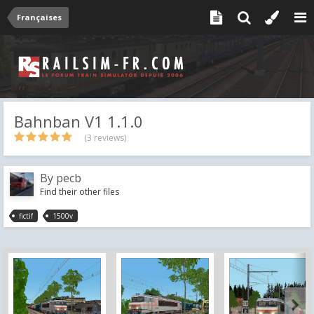
Françaises
Bahnban V1 1.1.0
(3 reviews)
By
pecb
Find their other files
fictif
1500v