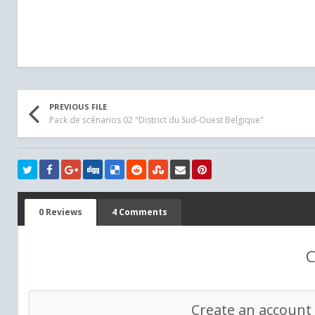
PREVIOUS FILE
Pack de scénarios 02 "District du Sud-Ouest Belgique"
0 Reviews
4 Comments
C
Create an account