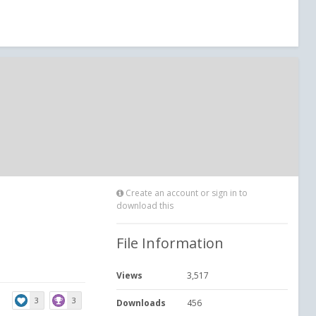
Create an account or sign in to
download this
File Information
Views
3,517
3
3
Downloads
456