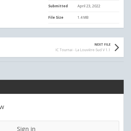
Submitted
April 23, 2022
File Size
1.4 MB
NEXT FILE
IC Tournai - La Louvière-Sud V 1.1
ew
Sign in