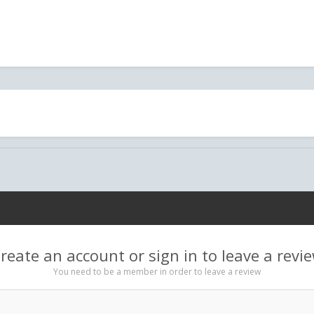
reate an account or sign in to leave a revi
You need to be a member in order to leave a review