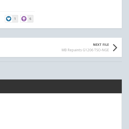
1
6
NEXT FILE
MB Repaints G1206 TSO-NGE