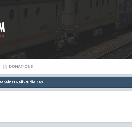
DONATIONS
Repaints RailStudio Zas