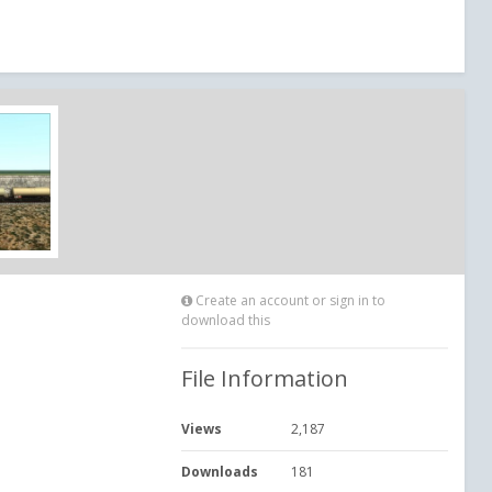
Create an account or sign in to
download this
File Information
Views
2,187
Downloads
181