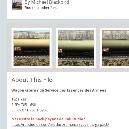
By
Michael Blackbird
Find their other files
About This File
Wagon citerne du Service des Essences des Armées
Type Zas
F-SEA 7851 698
33 RIV 87 F 785 1 698-3
Nécessite le pack payant de RailStudio :
https://railstudios.com/product/romanian-zaes-mega-pack/