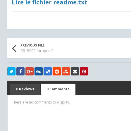
Lire le fichier readme.txt
PREVIOUS FILE
BB15000 "propres"
0 Reviews
0 Comments
There are no comments to display.