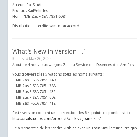
Auteur : RailStudio
Produit : RailVehicles
Nom : "MB Zas F-SEA 7851 698"
Distribution interdite sans mon accord
What's New in Version
1.1
Released
May 26, 2022
Ajout de 4 nouveaux wagons Zas du Service des Essences des Armées.
Vous trouverez les 5 wagons sous les noms suivants :
MB Zas F-SEA 7851 349
MB Zas F-SEA 7851 388
MB Zas F-SEA 7851 432
MB Zas F-SEA 7851 698
MB Zas F-SEA 7851 712
Cette version contient une correction des 8 repaints disponibles ici :
https://railstudios.com/product/pack-vagoane-zas/
Cela permettra de les rendre visibles avec un Train Simulateur autre qu'