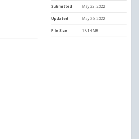
Submitted
May 23, 2022
Updated
May 26, 2022
File Size
18.14 MB