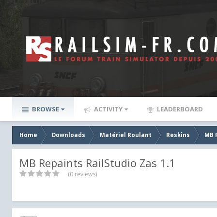
BROWSE
ACTIVITY
LEADERBOARD
Home
Downloads
Matériel Roulant
Reskins
MB 
MB Repaints RailStudio Zas 1.1
(0 reviews)