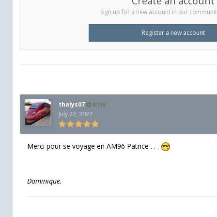
Create an account
Sign up for a new account in our community.
Register a new account
thalys07
8,173
July 22, 2022
Merci pour se voyage en AM96 Patrice . . .
Dominique.