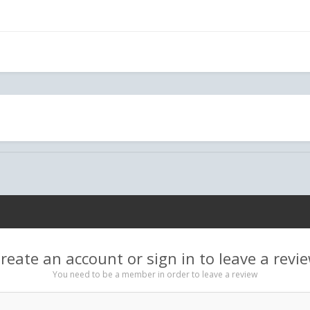
reate an account or sign in to leave a revi
You need to be a member in order to leave a review