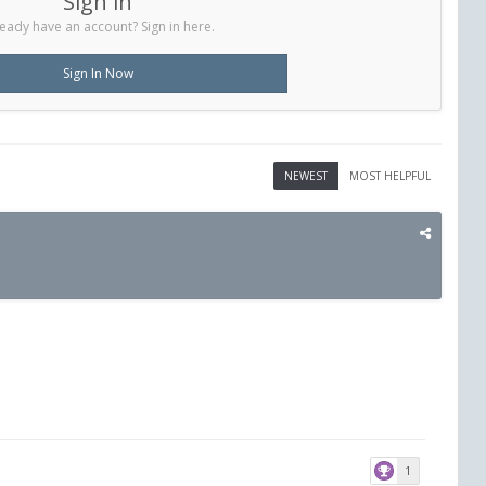
Sign in
eady have an account? Sign in here.
Sign In Now
NEWEST
MOST HELPFUL
1