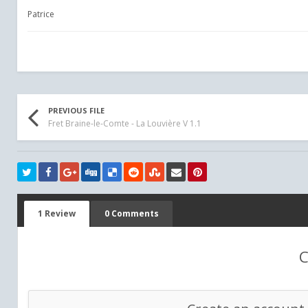
Patrice
PREVIOUS FILE
Fret Braine-le-Comte - La Louvière V 1.1
1 Review
0 Comments
C