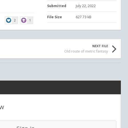
Submitted
July 22, 2022
File Size
627.73 kB
2
1
NEXT FILE
Old route of metric fantasy
ew