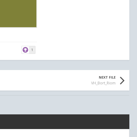
1
NEXT FILE
VH_Bort_Riom