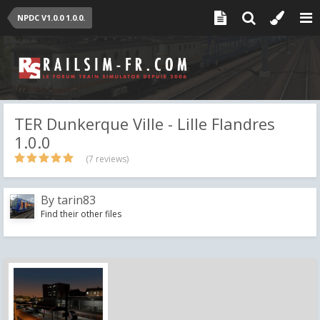
NPDC V1.0.0 1.0.0.
TER Dunkerque Ville - Lille Flandres
1.0.0
(7 reviews)
By
tarin83
Find their other files