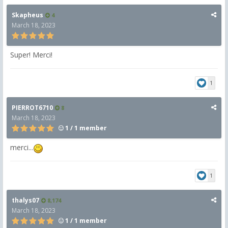
Skapheus
4
March 18, 2023
Super! Merci!
1
PIERROT6710
8
March 18, 2023
1 / 1 member
merci...
1
thalys07
8,174
March 18, 2023
1 / 1 member