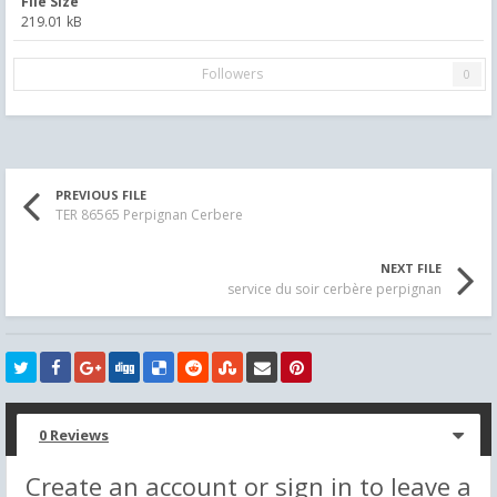
File Size
219.01 kB
Followers
0
PREVIOUS FILE
TER 86565 Perpignan Cerbere
NEXT FILE
service du soir cerbère perpignan
0 Reviews
Create an account or sign in to leave a