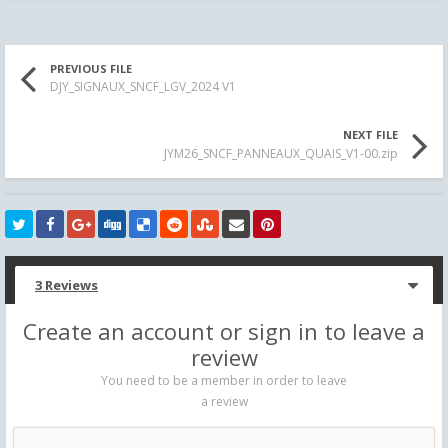
PREVIOUS FILE
DJY_SIGNAUX_SNCF_LGV_2024 V1
NEXT FILE
JYM26_SNCF_PANNEAUX_QUAIS_V1-00.zip
3 Reviews
Create an account or sign in to leave a
review
You need to be a member in order to leave
a review