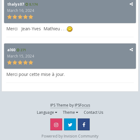
thalys07
8,174
March 16, 2024
Merci Jean-Yves Mathieu . . .
al60
271
March 15, 2024
Merci pour cette mise à jour.
IPS Theme
by
IPSFocus
Language
Theme
Contact Us
Instagram
Twitter
Facebook
Powered by Invision Community