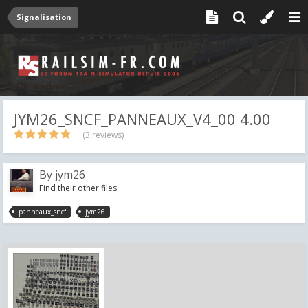
Signalisation
JYM26_SNCF_PANNEAUX_V4_00 4.00
(3 reviews)
By
jym26
Find their other files
panneaux_sncf
jym26