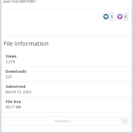
Jean-Yves MATHIEU
5
8
File Information
Views
2,279
Downloads
223
Submitted
March 15, 2024
File Size
60.77 MB
Followers
0