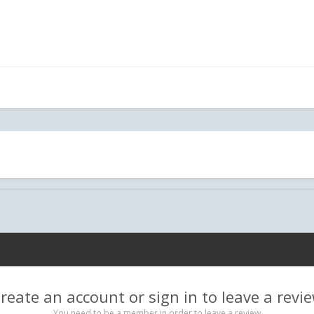
reate an account or sign in to leave a revi
You need to be a member in order to leave a review