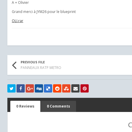
A + Olivier
Grand merci à JYM26 pour le blueprint
OLI.rar
PREVIOUS FILE
PANNEAUX RATP METRO
0 Reviews
0 Comments
C