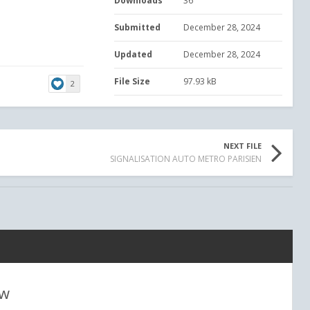
Downloads
36
Submitted
December 28, 2024
Updated
December 28, 2024
File Size
97.93 kB
2
NEXT FILE
SIGNALISATION AUTO METRO PARISIEN
ew