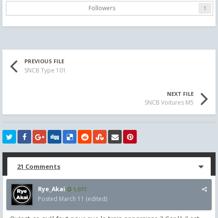
Followers
1
PREVIOUS FILE
SNCB Type 101
NEXT FILE
SNCB Voitures M5
21 Comments
Rye_Akai
1,077
Posted
March 11
(edited)