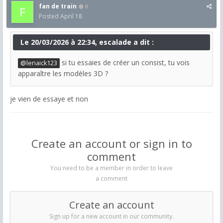
fan de train
0
Posted
April 18
Le 20/03/2026 à 22:34, escalade a dit :
si tu essaies de créer un consist, tu vois
@lenaick123
apparaître les modèles 3D ?
je vien de essaye et non
Create an account or sign in to
comment
You need to be a member in order to leave
a comment
Create an account
Sign up for a new account in our community.