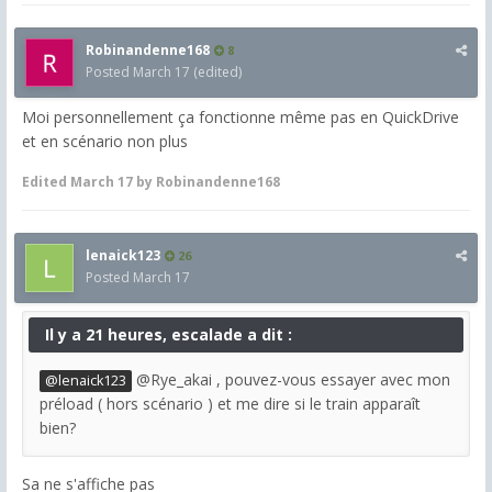
Robinandenne168
8
Posted
March 17
(edited)
Moi personnellement ça fonctionne même pas en QuickDrive
et en scénario non plus
Edited
March 17
by Robinandenne168
lenaick123
26
Posted
March 17
Il y a 21 heures, escalade a dit :
@Rye_akai , pouvez-vous essayer avec mon
@lenaick123
préload ( hors scénario ) et me dire si le train apparaît
bien?
Sa ne s'affiche pas