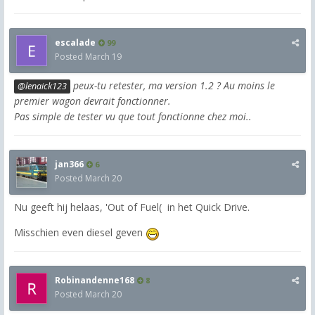
escalade
99
Posted
March 19
peux-tu retester, ma version 1.2 ? Au moins le
@lenaick123
premier wagon devrait fonctionner.
Pas simple de tester vu que tout fonctionne chez moi..
jan366
6
Posted
March 20
Nu geeft hij helaas, 'Out of Fuel( in het Quick Drive.
Misschien even diesel geven
Robinandenne168
8
Posted
March 20