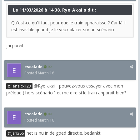
Le 11/03/2026 à 14:38, Rye_Akai a dit :
Qu'est-ce qu'il faut pour que le train apparaisse ? Car là il
est invisible quand je le veux placer sur un scénario
jai pareil
escalade
99
Posted
March 16
@Rye_akai , pouvez-vous essayer avec mon
@lenaick123
préload ( hors scénario ) et me dire si le train apparaît bien?
escalade
99
Posted
March 16
het is nu in de goed directie. bedankt!
@jan366