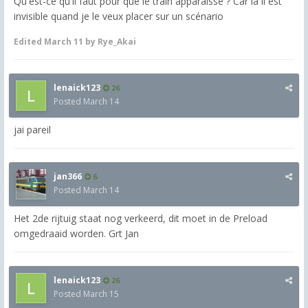
Qu'est-ce qu'il faut pour que le train apparaisse ? Car là il est
invisible quand je le veux placer sur un scénario
Edited
March 11
by Rye_Akai
lenaick123
26
Posted
March 14
jai pareil
jan366
6
Posted
March 14
Het 2de rijtuig staat nog verkeerd, dit moet in de Preload
omgedraaid worden. Grt Jan
lenaick123
26
Posted
March 15