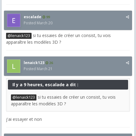
escalade
99
Posted
March 20
si tu essaies de créer un consist, tu vois
@lenaick123
apparaître les modèles 3D ?
lenaick123
26
Posted
March 21
Il y a 9 heures, escalade a dit :
si tu essaies de créer un consist, tu vois
@lenaick123
apparaître les modèles 3D ?
j'ai essayer et non