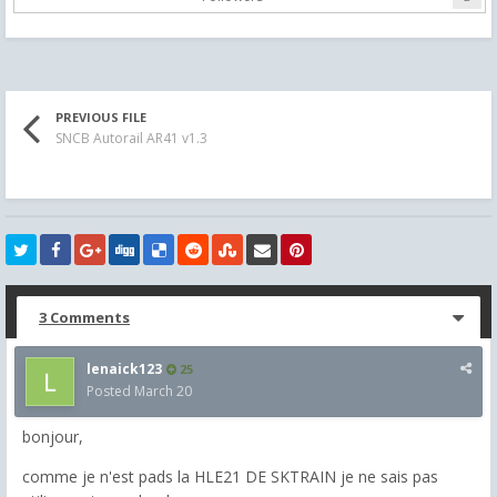
PREVIOUS FILE
SNCB Autorail AR41 v1.3
3 Comments
lenaick123
25
Posted
March 20
bonjour,
comme je n'est pads la HLE21 DE SKTRAIN je ne sais pas