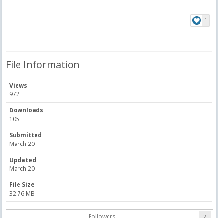
1
File Information
Views
972
Downloads
105
Submitted
March 20
Updated
March 20
File Size
32.76 MB
Followers
2