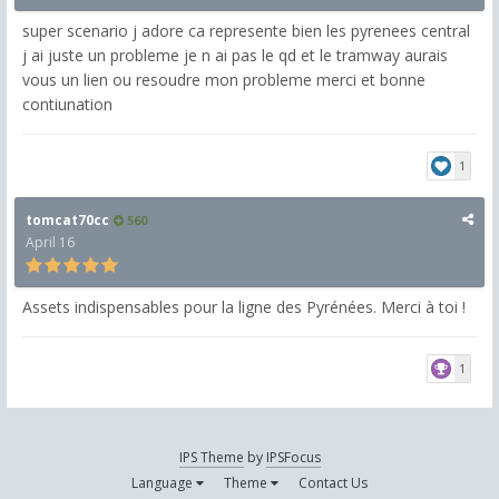
super scenario j adore ca represente bien les pyrenees central
j ai juste un probleme je n ai pas le qd et le tramway aurais
vous un lien ou resoudre mon probleme merci et bonne
contiunation
1
tomcat70cc
560
April 16
Assets indispensables pour la ligne des Pyrénées. Merci à toi !
1
IPS Theme
by
IPSFocus
Language
Theme
Contact Us