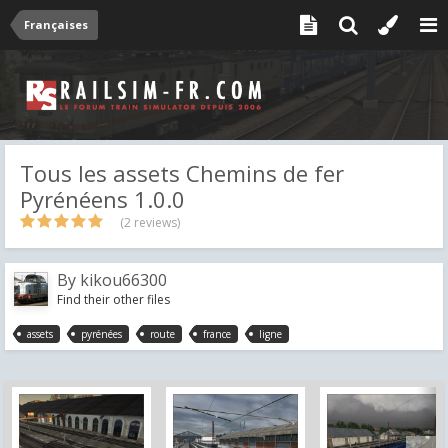
Françaises
Tous les assets Chemins de fer
Pyrénéens 1.0.0
(2 reviews)
By
kikou66300
Find their other files
assets
pyrénées
route
france
ligne