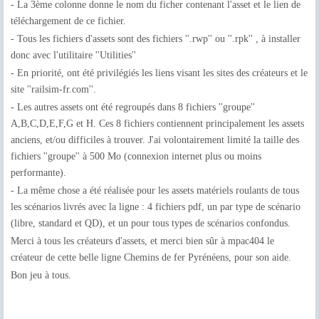
- La 3ème colonne donne le nom du ficher contenant l'asset et le lien de
téléchargement de ce fichier.
- Tous les fichiers d'assets sont des fichiers ''.rwp'' ou ''.rpk'' , à installer
donc avec l'utilitaire ''Utilities''
- En priorité, ont été privilégiés les liens visant les sites des créateurs et le
site ''railsim-fr.com''.
- Les autres assets ont été regroupés dans 8 fichiers ''groupe''
A,B,C,D,E,F,G et H. Ces 8 fichiers contiennent principalement les assets
anciens, et/ou difficiles à trouver. J'ai volontairement limité la taille des
fichiers ''groupe'' à 500 Mo (connexion internet plus ou moins
performante).
- La même chose a été réalisée pour les assets matériels roulants de tous
les scénarios livrés avec la ligne : 4 fichiers pdf, un par type de scénario
(libre, standard et QD), et un pour tous types de scénarios confondus.
Merci à tous les créateurs d'assets, et merci bien sûr à mpac404 le
créateur de cette belle ligne Chemins de fer Pyrénéens, pour son aide.
Bon jeu à tous.