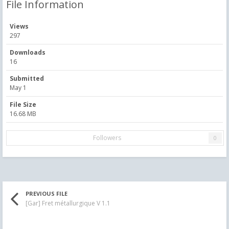
File Information
Views
297
Downloads
16
Submitted
May 1
File Size
16.68 MB
Followers
0
PREVIOUS FILE
[Gar] Fret métallurgique V 1.1