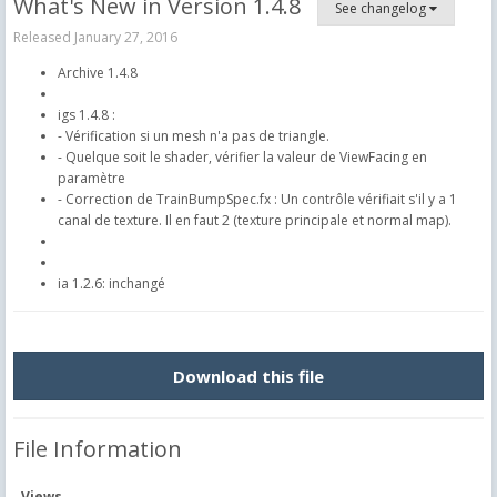
What's New in Version
1.4.8
See changelog
Released
January 27, 2016
Archive 1.4.8
igs 1.4.8 :
- Vérification si un mesh n'a pas de triangle.
- Quelque soit le shader, vérifier la valeur de ViewFacing en
paramètre
- Correction de TrainBumpSpec.fx : Un contrôle vérifiait s'il y a 1
canal de texture. Il en faut 2 (texture principale et normal map).
ia 1.2.6: inchangé
Download this file
File Information
Views