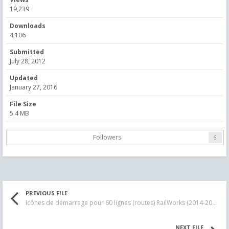
19,239
Downloads
4,106
Submitted
July 28, 2012
Updated
January 27, 2016
File Size
5.4 MB
Followers
6
PREVIOUS FILE
Icônes de démarrage pour 60 lignes (routes) RailWorks (2014-2015)
NEXT FILE