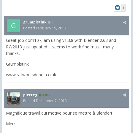
1
grumplstink
0
Posted
February 19, 2013
Great job dom107, am using v1.3.8 with Blender 2.63 and
RW2013 just updated ... seems to work fine mate, many
thanks,
Grumplstink
www.railworksdepot.co.uk
pierreg
4,012
Posted
December 7, 2013
Magnifique travail qui motive pour se mettre à Blender!
Merci