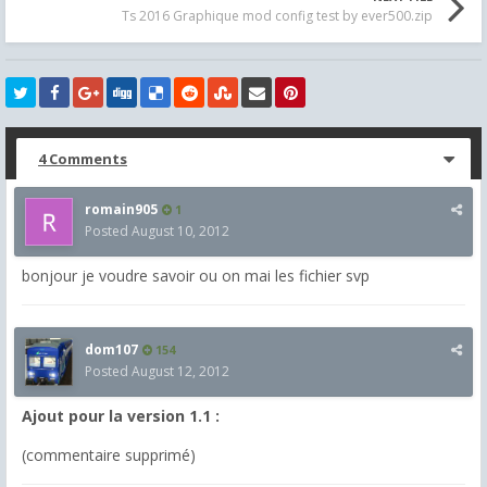
Ts 2016 Graphique mod config test by ever500.zip
4 Comments
romain905
1
Posted
August 10, 2012
bonjour je voudre savoir ou on mai les fichier svp
dom107
154
Posted
August 12, 2012
Ajout pour la version 1.1 :
(commentaire supprimé)