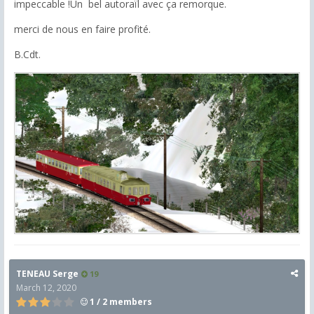
impeccable !Un bel autoraïl avec ça remorque.
merci de nous en faire profité.
B.Cdt.
TENEAU Serge
19
March 12, 2020
1 / 2 members