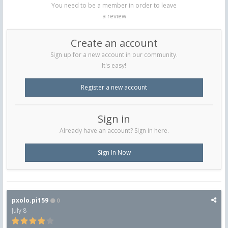
You need to be a member in order to leave
a review
Create an account
Sign up for a new account in our community.
It's easy!
Register a new account
Sign in
Already have an account? Sign in here.
Sign In Now
pxolo.pi159
0
July 8