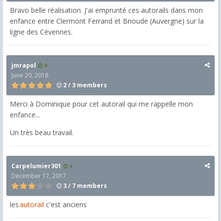
Bravo belle réalisation. J'ai emprunté ces autorails dans mon
enfance entre Clermont Ferrand et Brioude (Auvergne) sur la
ligne des Cévennes.
jmrapol
9
June 20, 2018
2 / 3 members
Merci à Dominique pour cet autorail qui me rappelle mon
enfance...
Un très beau travail.
Carpelumier301
4
December 17, 2017
3 / 7 members
les
autorail
c'est anciens