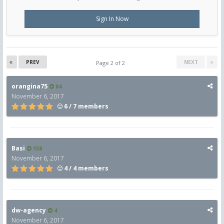
Sign In Now
PREV
NEXT
Page 2 of 2
orangina75
84
November 6, 2017
6 / 7 members
Basi
158
November 6, 2017
4 / 4 members
dw-agency
4
November 6, 2017