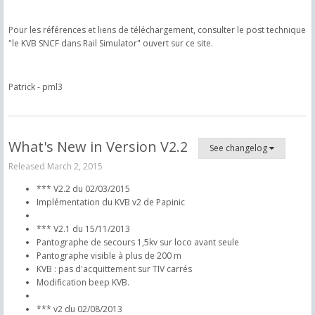
Pour les références et liens de téléchargement, consulter le post technique
"le KVB SNCF dans Rail Simulator" ouvert sur ce site.
Patrick - pml3
What's New in Version
V2.2
See changelog
Released
March 2, 2015
*** V2.2 du 02/03/2015
Implémentation du KVB v2 de Papinic
*** V2.1 du 15/11/2013
Pantographe de secours 1,5kv sur loco avant seule
Pantographe visible à plus de 200 m
KVB : pas d'acquittement sur TIV carrés
Modification beep KVB.
*** v2 du 02/08/2013