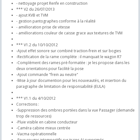
- nettoyage projet Renfe en construction
*** V2 du 26/07/2013
- ajout KVB et TVM
- gestion pantographes conforme à la réalité
- amélioration prise de vitesse
- améliorations couleur de caisse grace aux textures de TVM
*** V1.2 du 10/10/2012
-Ajout effet sonore sur combiné traction-frein et sur bogies
-Rectification de la rame complète : il manquait le wagon R7
-Complément des rames pré-formatée : je les propose dans les
deux orientations pour facilité la pose
-Ajout commande "frein au neutre"
-Mise à jour documention pour les nouveautés, et insertion du
paragraphe de limitation de responsabilité (EULA)
*** V1.1 du 4/10/2012
Corrections :
-Suppression des ombres portées dans la vue Passager (demande
trop de ressources)
-Pluie visible en cabine conducteur
-Caméra cabine mieux centrée
-Vacma opérationnelle
-Feux rouges intempestifs sur trains AI supprimés