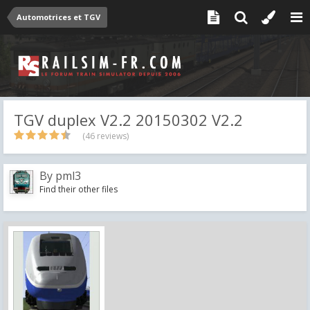
Automotrices et TGV
TGV duplex V2.2 20150302 V2.2
(46 reviews)
By
pml3
Find their other files