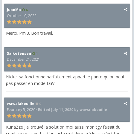
JuanMa
6
October 10, 2022
Merci, Pml3. Bon travail.
SaikoSenseii
1
December 21, 2021
Nickel sa fonctionne parfaitement appart le panto qu'on peut
pas passer en mode LGV
wawalakouille
0
February 5, 2020
·
Edited
July 11, 2020
by wawalakouille
KunaZze j'ai trouvé la solution moi aussi mon tgv faisait du
surplace mais en fait t'as juste mal démarré le tgv c'est tout