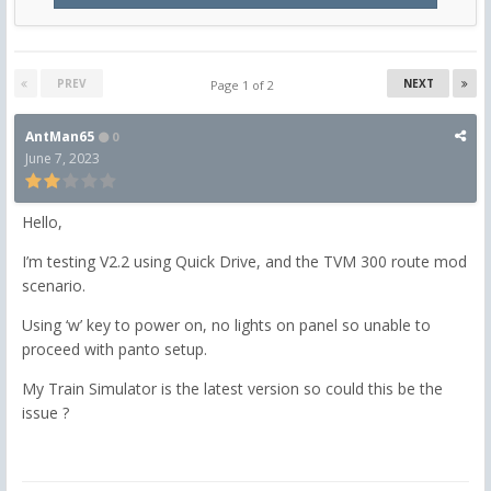
PREV
NEXT
Page 1 of 2
AntMan65
0
June 7, 2023
Hello,
I’m testing V2.2 using Quick Drive, and the TVM 300 route mod
scenario.
Using ‘w’ key to power on, no lights on panel so unable to
proceed with panto setup.
My Train Simulator is the latest version so could this be the
issue ?