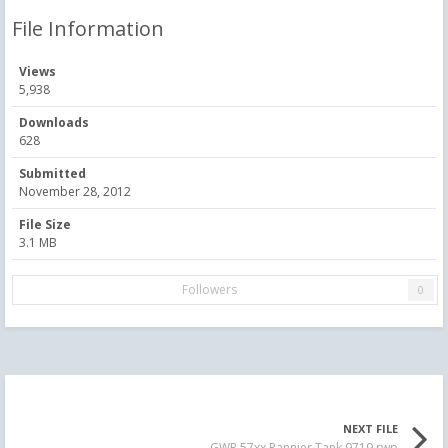
File Information
Views
5,938
Downloads
628
Submitted
November 28, 2012
File Size
3.1 MB
Followers
0
NEXT FILE
GWR 57xx Pannier Tank 9719.rwp