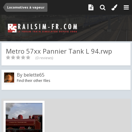
Locomotives à vapeur
Metro 57xx Pannier Tank L 94.rwp
(0 reviews)
By
belette65
Find their other files