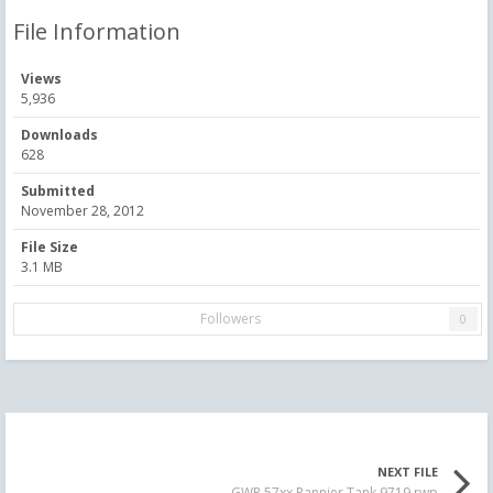
File Information
Views
5,936
Downloads
628
Submitted
November 28, 2012
File Size
3.1 MB
Followers
0
NEXT FILE
GWR 57xx Pannier Tank 9719.rwp