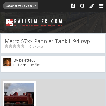
Locomotives à vapeur
Metro 57xx Pannier Tank L 94.rwp
(0 reviews)
By
belette65
Find their other files