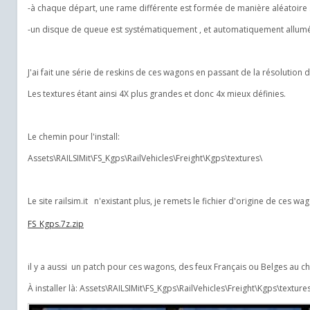
-à chaque départ, une rame différente est formée de manière aléatoire 
-un disque de queue est systématiquement , et automatiquement allumé à
J'ai fait une série de reskins de ces wagons en passant de la résolution
Les textures étant ainsi 4X plus grandes et donc 4x mieux définies.
Le chemin pour l'install:
Assets\RAILSIMit\FS_Kgps\RailVehicles\Freight\Kgps\textures\
Le site railsim.it n'existant plus, je remets le fichier d'origine de ces wa
FS_Kgps.7z.zip
il y a aussi un patch pour ces wagons, des feux Français ou Belges au c
À installer là: Assets\RAILSIMit\FS_Kgps\RailVehicles\Freight\Kgps\texture