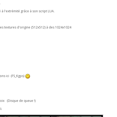
.
 l'extrémité grâce à son script LUA.
 des textures d'origine (512x512) à des 1024x1024
gons ici (FS_Kgps)
hoix (Disque de queue !)
s\