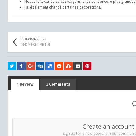
Nouvelle textures de ces wagons, elles sont encore plus grandes
J'ai également changé certaines décorations.
PREVIOUS FILE
SNCF FRET BR101
1 Review
3 Comments
C
Create an account
Sign up for a new account in our community.