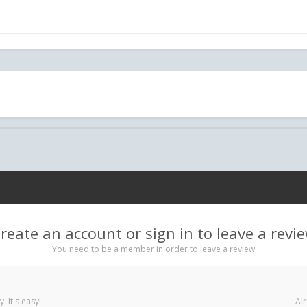
.
reate an account or sign in to leave a revi
You need to be a member in order to leave a review
 It's easy!
Alr