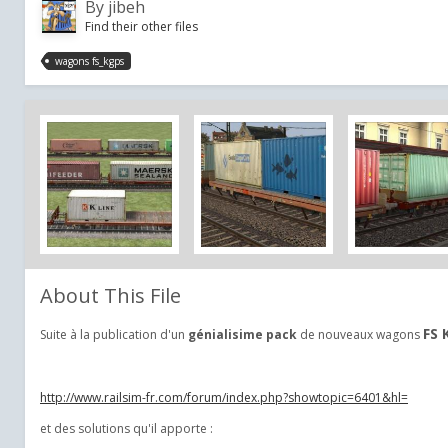
By
jibeh
Find their other files
wagons fs_kgps
About This File
FS 
Suite à la publication d'un
génialisime pack
de nouveaux wagons
http://www.railsim-fr.com/forum/index.php?showtopic=6401&hl=
et des solutions qu'il apporte :