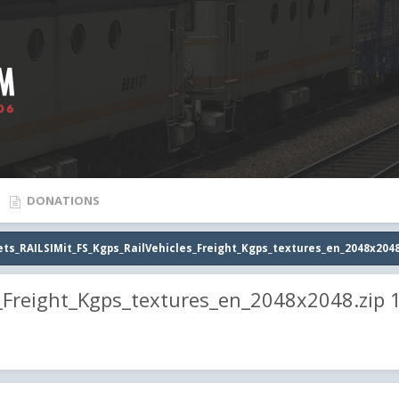
DONATIONS
ets_RAILSIMit_FS_Kgps_RailVehicles_Freight_Kgps_textures_en_2048x2048
_Freight_Kgps_textures_en_2048x2048.zip 