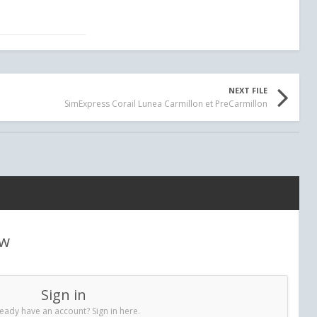
NEXT FILE
SimExpress Corail Lunea Carmillon et PreCarmillon
ew
Sign in
eady have an account? Sign in here.