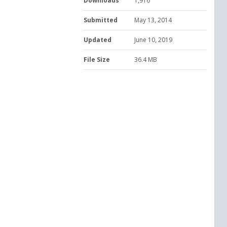
Downloads
1,916
Submitted
May 13, 2014
Updated
June 10, 2019
File Size
36.4 MB