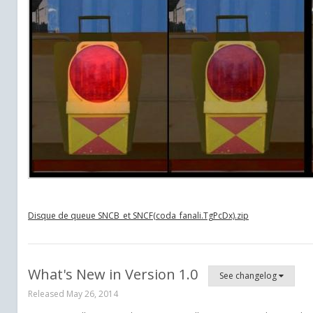
Disque de queue SNCB_et SNCF(coda_fanali.TgPcDx).zip
What's New in Version
1.0
See changelog
Released
May 26, 2014