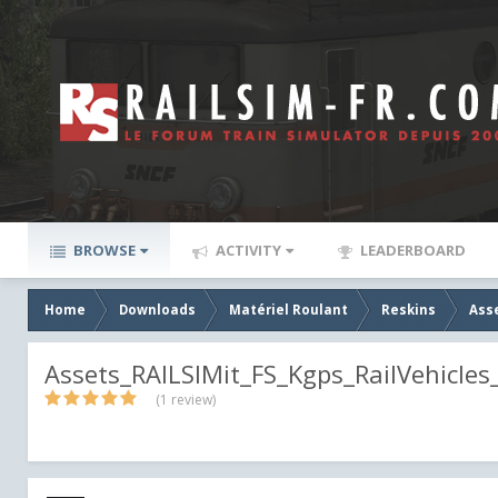
BROWSE
ACTIVITY
LEADERBOARD
Home
Downloads
Matériel Roulant
Reskins
Ass
Assets_RAILSIMit_FS_Kgps_RailVehicles
(1 review)