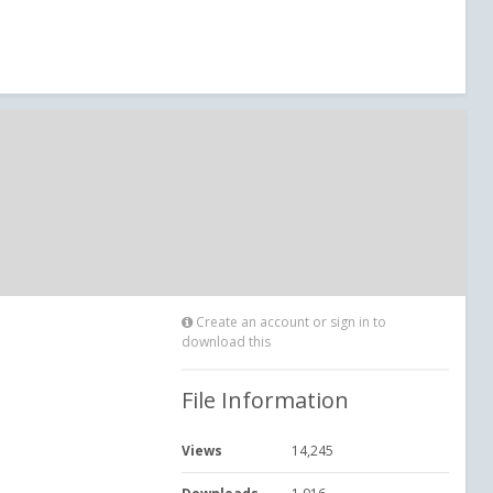
Create an account or sign in to
download this
File Information
Views
14,245