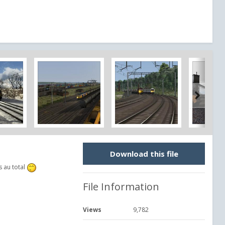
Download this file
s au total
File Information
Views
9,782