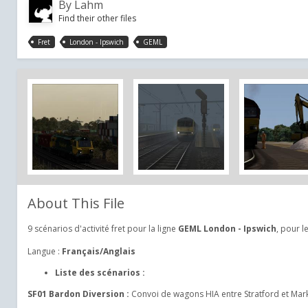
By
Lahm
Find their other files
Fret
London - Ipswich
GEML
About This File
9 scénarios d'activité fret pour la ligne
GEML London - Ipswich
, pour l
Langue :
Français/Anglais
Liste des scénarios :
SF01 Bardon Diversion :
Convoi de wagons HIA entre Stratford et Mark