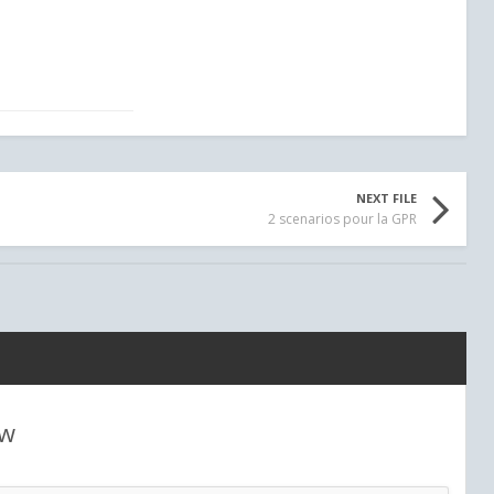
NEXT FILE
2 scenarios pour la GPR
ew