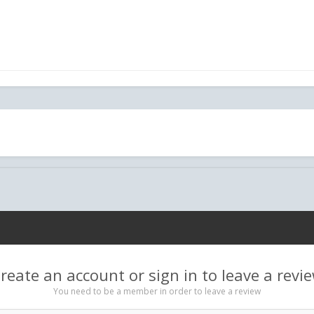
reate an account or sign in to leave a revi
You need to be a member in order to leave a review