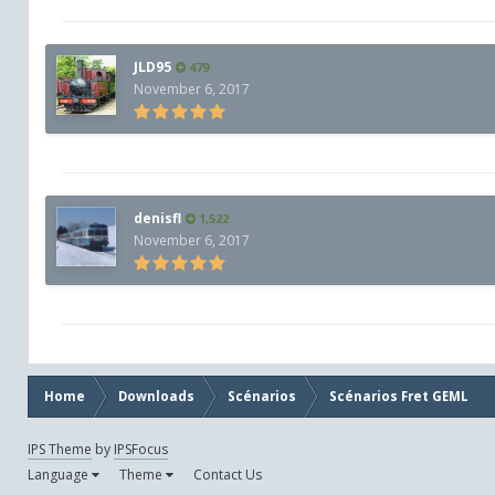
JLD95
479
November 6, 2017
denisfl
1,522
November 6, 2017
Home
Downloads
Scénarios
Scénarios Fret GEML
IPS Theme
by
IPSFocus
Language
Theme
Contact Us