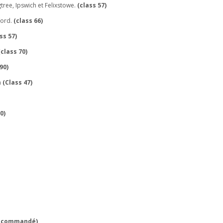
ree, Ipswich et Felixstowe.
(class 57)
ford.
(class 66)
ss 57)
(class 70)
90)
h
(Class 47)
0)
recommandé)