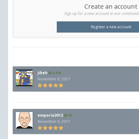
Create an account
Sign up for a new account in our community.
Register a new account
jibeh
5,470
November 6, 2017
emporia2012
18
November 6, 2017