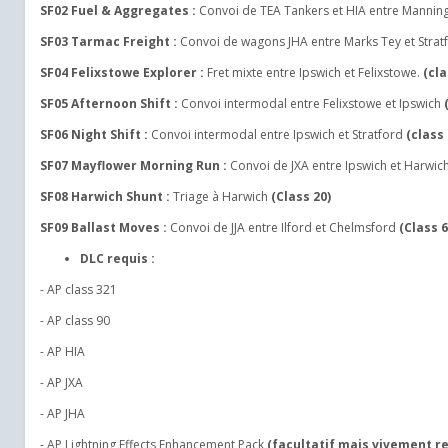
SF02 Fuel & Aggregates :
Convoi de TEA Tankers et HIA entre Manningt
SF03 Tarmac Freight :
Convoi de wagons JHA entre Marks Tey et Strat
SF04 Felixstowe Explorer :
Fret mixte entre Ipswich et Felixstowe.
(cla
SF05 Afternoon Shift :
Convoi intermodal entre Felixstowe et Ipswich
SF06 Night Shift :
Convoi intermodal entre Ipswich et Stratford
(class 
SF07 Mayflower Morning Run :
Convoi de JXA entre Ipswich et Harwic
SF08 Harwich Shunt :
Triage à Harwich
(Class 20)
SF09 Ballast Moves :
Convoi de JJA entre Ilford et Chelmsford
(Class 6
DLC requis :
- AP class 321
- AP class 90
- AP HIA
- AP JXA
- AP JHA
- AP Lightning Effects Enhancement Pack
(facultatif mais vivement 