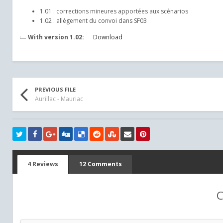
1.01 : corrections mineures apportées aux scénarios
1.02 : allègement du convoi dans SF03
With version 1.02:
Download
PREVIOUS FILE
Aurillac - Mauriac
4 Reviews
12 Comments
C