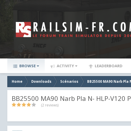
BROWSE
ACTIVITY
LEADERBOARD
Home
Downloads
Scénarios
BB25500 MA90 Narb Pla 
BB25500 MA90 Narb Pla N- HLP-V120 P
(2 reviews)