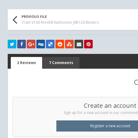
PREVIOUS FILE
Train V160 Km438 Narbonne_ME120 Béziers
2 Reviews
7 Comments
C
Create an account
Sign up for a new account in our community.
Register a new account