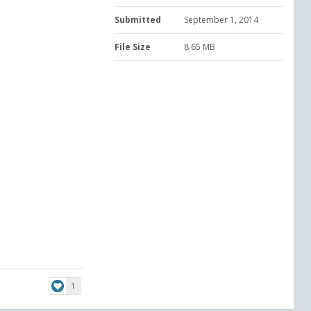
Submitted
September 1, 2014
File Size
8.65 MB
1