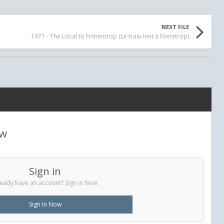
NEXT FILE
1971 - The Local to Finnentrop (Le train lent á Finnetrop)
ew
Sign in
eady have an account? Sign in here.
Sign In Now