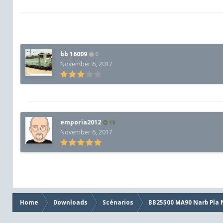
bb 16009
0
November 6, 2017
emporia2012
18
November 6, 2017
Home
Downloads
Scénarios
BB25500 MA90 Narb Pla 