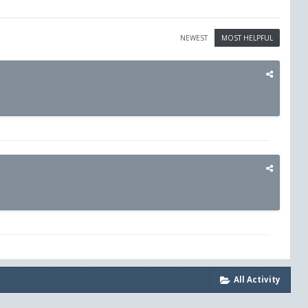
NEWEST
MOST HELPFUL
All Activity