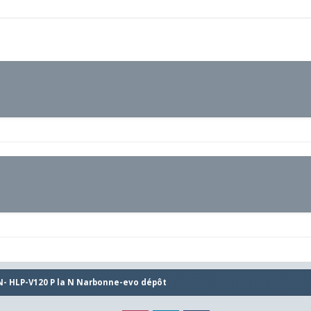
N- HLP-V120 P la N Narbonne-evo dépôt