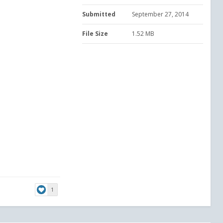
Submitted
September 27, 2014
File Size
1.52 MB
1