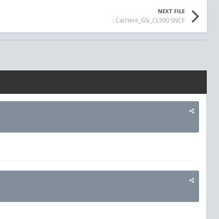
NEXT FILE
: Carriere_GSi_CL390 SNCF