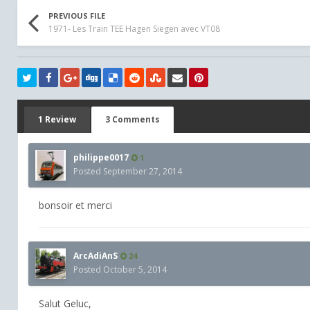
PREVIOUS FILE
1971- Les Train TEE Hagen Siegen avec VT08
1 Review
3 Comments
philippe0017
1
Posted
September 27, 2014
bonsoir et merci
ArcAdiAnS
24
Posted
October 5, 2014
Salut Geluc,