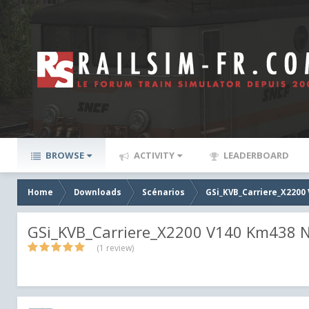
BROWSE
ACTIVITY
LEADERBOARD
Home
Downloads
Scénarios
GSi_KVB_Carriere_X2200
GSi_KVB_Carriere_X2200 V140 Km438 N
(1 review)