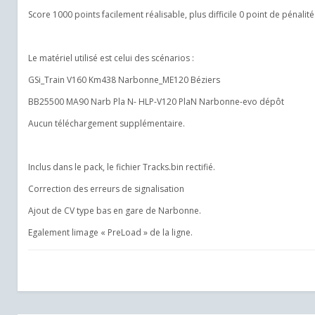
Score 1000 points facilement réalisable, plus difficile 0 point de pénalité
Le matériel utilisé est celui des scénarios :
GSi_Train V160 Km438 Narbonne_ME120 Béziers
BB25500 MA90 Narb Pla N- HLP-V120 PlaN Narbonne-evo dépôt
Aucun téléchargement supplémentaire.
Inclus dans le pack, le fichier Tracks.bin rectifié.
Correction des erreurs de signalisation
Ajout de CV type bas en gare de Narbonne.
Egalement limage « PreLoad » de la ligne.