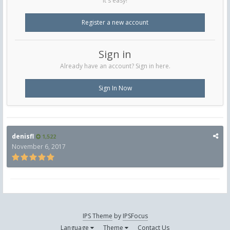
It's easy!
Register a new account
Sign in
Already have an account? Sign in here.
Sign In Now
denisfl
1,522
November 6, 2017
IPS Theme
by
IPSFocus
Language
Theme
Contact Us