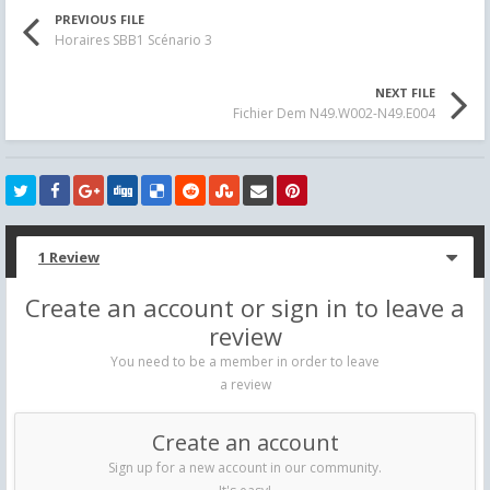
PREVIOUS FILE
Horaires SBB1 Scénario 3
NEXT FILE
Fichier Dem N49.W002-N49.E004
1 Review
Create an account or sign in to leave a
review
You need to be a member in order to leave
a review
Create an account
Sign up for a new account in our community.