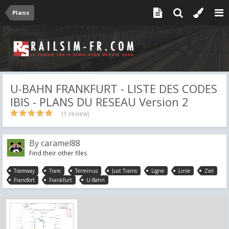
Plans
U-BAHN FRANKFURT - LISTE DES CODES
IBIS - PLANS DU RESEAU Version 2
(1 review)
By
caramel88
Find their other files
Tramway
Tram
Terminus
Just Trains
Ligne
Linie
Ziel
Francfort
Frankfurt
U-Bahn