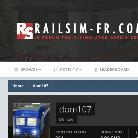
BROWSE
ACTIVITY
LEADERBOARD
Home
dom107
dom107
Membre
CONTENT COUNT
DONATIONS
981
0.00 EUR