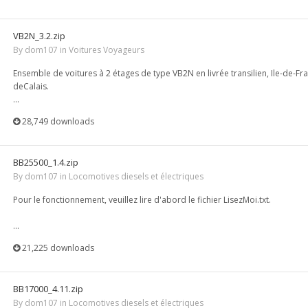
VB2N_3.2.zip
By
dom107
in
Voitures Voyageurs
Ensemble de voitures à 2 étages de type VB2N en livrée transilien, Ile-de-Fr
deCalais.
...
28,749 downloads
BB25500_1.4.zip
By
dom107
in
Locomotives diesels et électriques
Pour le fonctionnement, veuillez lire d'abord le fichier LisezMoi.txt.
...
21,225 downloads
BB17000_4.11.zip
By
dom107
in
Locomotives diesels et électriques