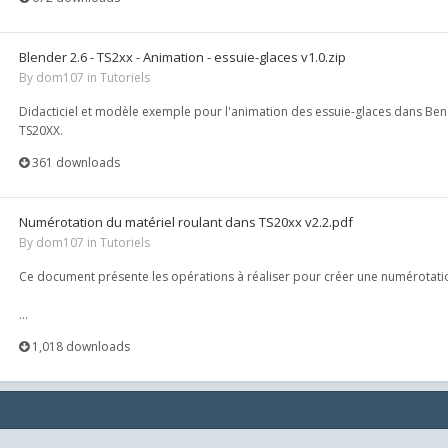
Blender 2.6 - TS2xx - Animation - essuie-glaces v1.0.zip
By
dom107
in
Tutoriels
Didacticiel et modèle exemple pour l'animation des essuie-glaces dans Be
TS20XX.
361 downloads
Numérotation du matériel roulant dans TS20xx v2.2.pdf
By
dom107
in
Tutoriels
Ce document présente les opérations à réaliser pour créer une numérotation
...
1,018 downloads