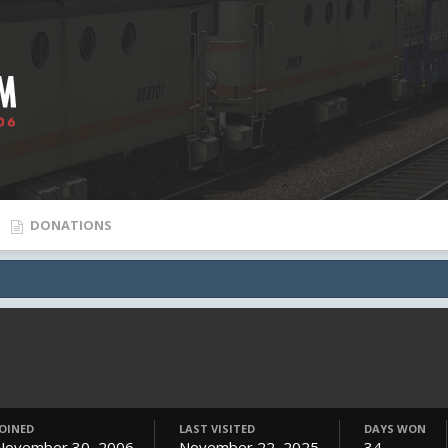
DONATIONS
JOINED
LAST VISITED
DAYS WON
November 30, 2006
November 22, 2025
34