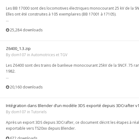
Les BB 17000 sont des locomotives électriques monocourant 25 kV de la S
Elles ont été construites à 105 exemplaires (BB 17001 à 17105).
...
25,284 downloads
Z6400_1.3.zip
By
dom107
in
Automotrices et TGV
Les Z6400 sont des trains de banlieue monocourant 25kV de la SNCF. 75 ram
1982.
...
20,160 downloads
Intégration dans Blender d’un modèle 3DS exporté depuis 3DCrafter v1
By
dom107
in
Tutoriels
Après un export 3DS depuis 3DCrafter, ce document décrit les étapes à réa
exportable vers TS20xx depuis Blender.
672 downloads