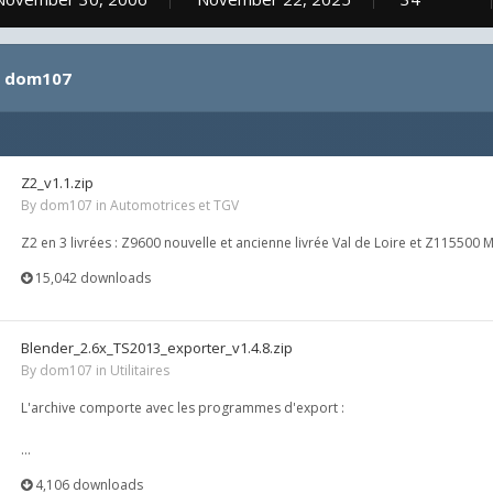
y dom107
Z2_v1.1.zip
By
dom107
in
Automotrices et TGV
Z2 en 3 livrées : Z9600 nouvelle et ancienne livrée Val de Loire et Z115500 
15,042 downloads
Blender_2.6x_TS2013_exporter_v1.4.8.zip
By
dom107
in
Utilitaires
L'archive comporte avec les programmes d'export :
...
4,106 downloads