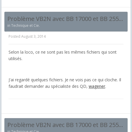
Problème VB2N avec BB 17000 et BB 25500
in
Technique et Cie.
Posted
August 3, 2014
Selon la loco, ce ne sont pas les mêmes fichiers qui sont
utilisés.
J'ai regardé quelques fichiers. Je ne vois pas ce qui cloche. Il
faudrait demander au spécialiste des QD,
wagener
.
Problème VB2N avec BB 17000 et BB 25500
in
Technique et Cie.