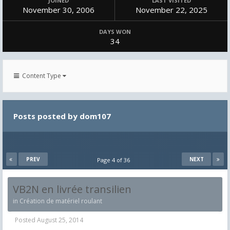
JOINED
LAST VISITED
November 30, 2006
November 22, 2025
DAYS WON
34
Content Type
Posts posted by dom107
PREV
NEXT
Page 4 of 36
VB2N en livrée transilien
in
Création de matériel roulant
Posted
August 25, 2014