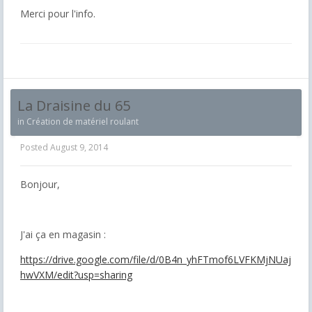
Merci pour l'info.
La Draisine du 65
in
Création de matériel roulant
Posted
August 9, 2014
Bonjour,
J'ai ça en magasin :
https://drive.google.com/file/d/0B4n_yhFTmof6LVFKMjNUaj
hwVXM/edit?usp=sharing