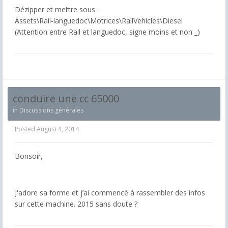
Dézipper et mettre sous :
Assets\Rail-languedoc\Motrices\RailVehicles\Diesel
(Attention entre Rail et languedoc, signe moins et non _)
conduire une cc 65000
in
Discussions générales
Posted
August 4, 2014
Bonsoir,
J'adore sa forme et j’ai commencé à rassembler des infos
sur cette machine. 2015 sans doute ?