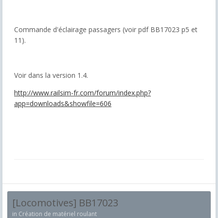
Commande d'éclairage passagers (voir pdf BB17023 p5 et
11).
Voir dans la version 1.4.
http://www.railsim-fr.com/forum/index.php?
app=downloads&showfile=606
[Locomotives] BB17023
in
Création de matériel roulant