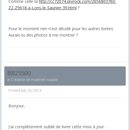
Comme celle-là
http://cc72074.skyrock.com/2656803760-
Z2-Z9618-a-Lons-le-Saunier-39.html
?
Pour le moment rien n'est décidé pour les autres livrées.
Aurais-tu des photos à me montrer ?
BB25500
in
Création de matériel roulant
Posted
July 26, 2014
Bonjour,
J'ai complètement oublié de livrer cette mise à jour :