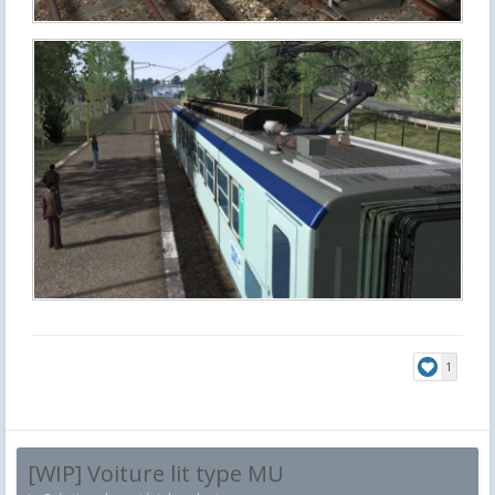
1
[WIP] Voiture lit type MU