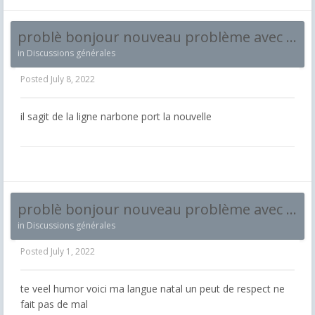
problè bonjour nouveau problème avec cette ligne arrivé en gare le temps darret ne safiche pas et les porte des voiture ne souvre pas
in
Discussions générales
Posted
July 8, 2022
il sagit de la ligne narbone port la nouvelle
problè bonjour nouveau problème avec cette ligne arrivé en gare le temps darret ne safiche pas et les porte des voiture ne souvre pas
in
Discussions générales
Posted
July 1, 2022
te veel humor voici ma langue natal un peut de respect ne
fait pas de mal