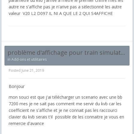
paramètre du kvb j'arrive a mètre le premier chiffre mes les
autre ne s'affiche pas je n'arive pas a sélectionné les autre
valeur V20 L2 D097 IL NI A QUE LE 2 QUI S4AFFICHE
problème d'affichage pour train simulator
in
Add-ons et utilitaires
Posted
June 21, 2019
Bonjour
mon souci est que j'ai télécharger un scenario avec une bb
7200 mes je ne sait pas comment me servir du kvb car les
coefficient ne s'affiche et je ne connait pas les raccourci
clavier du kvb serais t'il possible de les connaitre je vous en
remercie d'avance