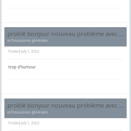
problè bonjour nouveau problème avec cette ligne arrivé en gare le temps darret ne safiche pas et les porte des voiture ne souvre pas
in
Discussions générales
Posted
July 1, 2022
trop d'humour
problè bonjour nouveau problème avec cette ligne arrivé en gare le temps darret ne safiche pas et les porte des voiture ne souvre pas
in
Discussions générales
Posted
July 1, 2022