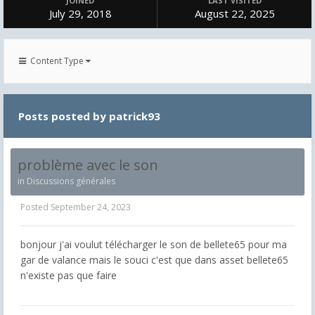
JOINED
LAST VISITED
July 29, 2018
August 22, 2025
Content Type
Posts posted by patrick93
problème avec le son
in
Discussions générales
Posted
September 24, 2023
bonjour j'ai voulut télécharger le son de bellete65 pour ma
gar de valance mais le souci c'est que dans asset bellete65
n'existe pas que faire