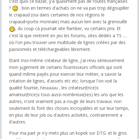
c'est quoi ce bazar, y'a quasiment pas de routes françaises
?
. bon en termes d'achats on ne va pas trop dégoupiller
le crapaud (oui dans certaines de nos régions le
crapaud=porte monnaie) mais aucun lien avec la grenouille
, du coup ca pourrait vite flamber, vu certains prix. Et
c'est là que rentrent en jeu les forums, sites dédiés a TS ....
où l'on peu trouver une multitude de lignes créées par des
passionnés et téléchargeables librement.
Etant moi-même créateur de ligne, j'ai revu sérieusement
mon jugement de certains fournisseurs officiels qui sont
quand même payés pour exercer leur métier, a savoir la
création de lignes, d'assets etc etc. lorsque l'on voit la
qualité fournie, heuuuuu , les créateur(trice)s
amateur(trice)s tous aussi nombreux(ses) les uns que les
autres, n'ont vraiment pas a rougir de leurs travaux. non
seulement ils font des choses incroyables et sur leur temps,
en plus de leur job ou d'autres activités, contrairement a
d'autres.
Pour ma part je n'y mets plus un kopek sur DTG. et le gros