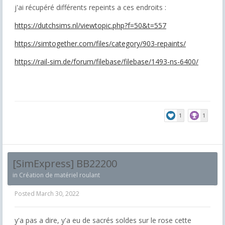
j'ai récupéré différents repeints a ces endroits :
https://dutchsims.nl/viewtopic.php?f=50&t=557
https://simtogether.com/files/category/903-repaints/
https://rail-sim.de/forum/filebase/filebase/1493-ns-6400/
1
1
[SimExpress] BB22200
in
Création de matériel roulant
Posted
March 30, 2022
y'a pas a dire, y'a eu de sacrés soldes sur le rose cette