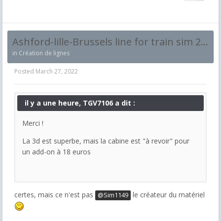
Ashford-lille-Brussels line for train sim 2020
in
Création de lignes
Posted
March 27, 2022
il y a une heure, TGV7106 a dit :
Merci !
La 3d est superbe, mais la cabine est "à revoir" pour
un add-on à 18 euros
certes, mais ce n'est pas
le créateur du matériel
@Sim1149