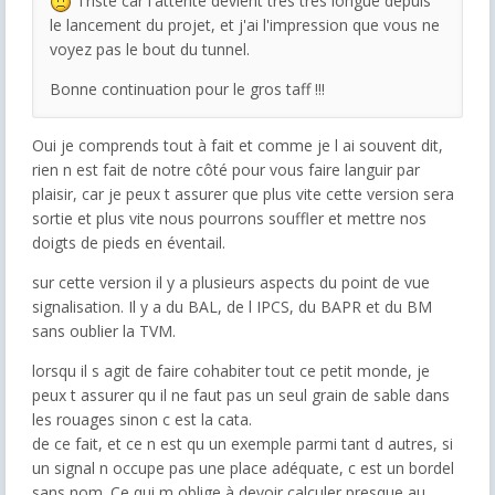
Triste car l'attente devient très très longue depuis
le lancement du projet, et j'ai l'impression que vous ne
voyez pas le bout du tunnel.
Bonne continuation pour le gros taff !!!
Oui je comprends tout à fait et comme je l ai souvent dit,
rien n est fait de notre côté pour vous faire languir par
plaisir, car je peux t assurer que plus vite cette version sera
sortie et plus vite nous pourrons souffler et mettre nos
doigts de pieds en éventail.
sur cette version il y a plusieurs aspects du point de vue
signalisation. Il y a du BAL, de l IPCS, du BAPR et du BM
sans oublier la TVM.
lorsqu il s agit de faire cohabiter tout ce petit monde, je
peux t assurer qu il ne faut pas un seul grain de sable dans
les rouages sinon c est la cata.
de ce fait, et ce n est qu un exemple parmi tant d autres, si
un signal n occupe pas une place adéquate, c est un bordel
sans nom. Ce qui m oblige à devoir calculer presque au