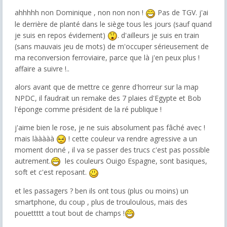
ahhhhh non Dominique , non non non !
Pas de TGV. j'ai
le derrière de planté dans le siège tous les jours (sauf quand
je suis en repos évidement)
. d'ailleurs je suis en train
(sans mauvais jeu de mots) de m'occuper sérieusement de
ma reconversion ferroviaire, parce que là j'en peux plus !
affaire a suivre !..
alors avant que de mettre ce genre d'horreur sur la map
NPDC, il faudrait un remake des 7 plaies d'Egypte et Bob
l'éponge comme président de la ré publique !
j'aime bien le rose, je ne suis absolument pas fâché avec !
mais lààààà
! cette couleur va rendre agressive a un
moment donné , il va se passer des trucs c'est pas possible
autrement.
les couleurs Ouigo Espagne, sont basiques,
soft et c'est reposant.
et les passagers ? ben ils ont tous (plus ou moins) un
smartphone, du coup , plus de trouloulous, mais des
pouettttt a tout bout de champs !