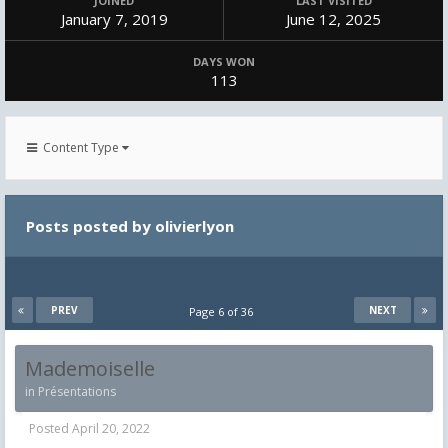
JOINED
LAST VISITED
January 7, 2019
June 12, 2025
DAYS WON
113
Content Type
Posts posted by olivierlyon
PREV
NEXT
Page 6 of 36
Mademoiselle
in
Présentations
Posted
April 20, 2022