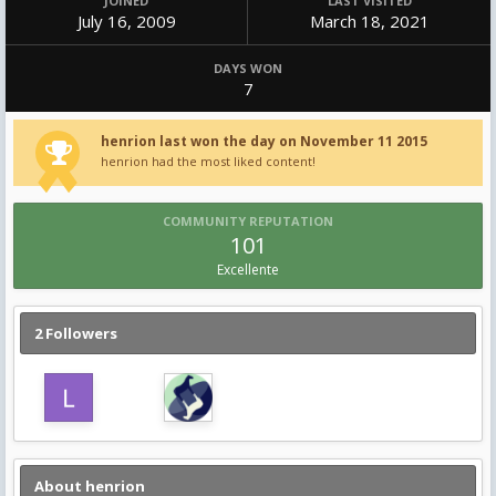
JOINED
LAST VISITED
July 16, 2009
March 18, 2021
DAYS WON
7
henrion last won the day on November 11 2015
henrion had the most liked content!
COMMUNITY REPUTATION
101
Excellente
2 Followers
About henrion