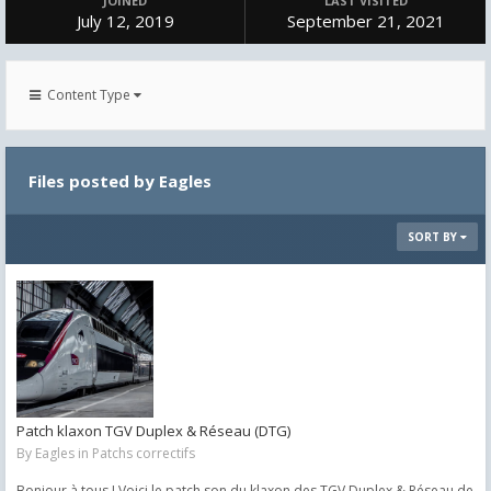
JOINED
LAST VISITED
July 12, 2019
September 21, 2021
Content Type
Files posted by Eagles
SORT BY
Patch klaxon TGV Duplex & Réseau (DTG)
By
Eagles
in
Patchs correctifs
Bonjour à tous ! Voici le patch son du klaxon des TGV Duplex & Réseau de