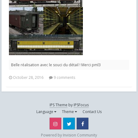
Belle réalisation avec le souci du détail ! Merci pml3
October 28, 2016
9 comments
IPS Theme
by
IPSFocus
Language
Theme
Contact Us
Instagram
Twitter
Facebook
Powered by Invision Community