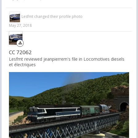
Lesfmt
changed their profile photo
May 27, 2018
CC 72062
Lesfmt reviewed jeanpierrem's file in
Locomotives diesels
et électriques