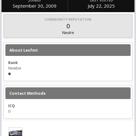
JOINED
LAST VISITED
September 30, 2009
July 22, 2025
COMMUNITY REPUTATION
0
Neutre
About Lesfmt
Rank
Newbie
Contact Methods
ICQ
0