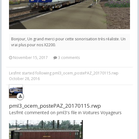
Bonjour, Un grand merci pour cette sonorisation très réaliste. Un
vrai plus pour nos X2200.
November 15, 2017
3 comments
Lesfmt
started following
pml3_ocem_postePAZ_20170115.rwp
October 28, 2016
pml3_ocem_postePAZ_20170115.rwp
Lesfmt commented on pml3's file in
Voitures Voyageurs