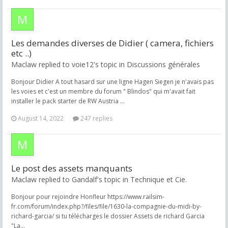
Les demandes diverses de Didier ( camera, fichiers
etc ..)
Maclaw replied to voie12's topic in
Discussions générales
Bonjour Didier A tout hasard sur une ligne Hagen Siegen je n'avais pas
les voies et c'est un membre du forum " Blindos" qui m'avait fait
installer le pack starter de RW Austria ...
August 14, 2022
247 replies
Le post des assets manquants
Maclaw replied to Gandalf's topic in
Technique et Cie.
Bonjour pour rejoindre Honfleur https://www.railsim-
fr.com/forum/index.php?/files/file/1630-la-compagnie-du-midi-by-
richard-garcia/ si tu télécharges le dossier Assets de richard Garcia
"La...