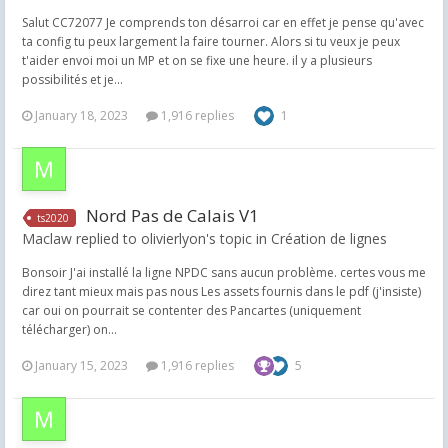
Salut CC72077 Je comprends ton désarroi car en effet je pense qu'avec
ta config tu peux largement la faire tourner. Alors si tu veux je peux
t'aider envoi moi un MP et on se fixe une heure. il y a plusieurs
possibilités et je...
January 18, 2023
1,916 replies
1
Nord Pas de Calais V1
ts2020
Maclaw replied to olivierlyon's topic in
Création de lignes
Bonsoir J'ai installé la ligne NPDC sans aucun problème. certes vous me
direz tant mieux mais pas nous Les assets fournis dans le pdf (j'insiste)
car oui on pourrait se contenter des Pancartes (uniquement
télécharger) on...
January 15, 2023
1,916 replies
5