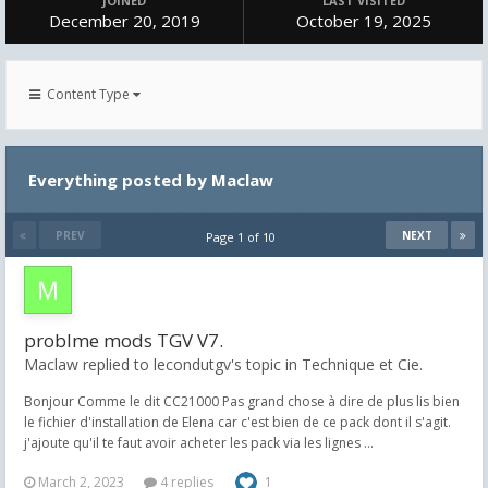
JOINED
LAST VISITED
December 20, 2019
October 19, 2025
Content Type
Everything posted by Maclaw
PREV
NEXT
Page 1 of 10
problme mods TGV V7.
Maclaw replied to lecondutgv's topic in
Technique et Cie.
Bonjour Comme le dit CC21000 Pas grand chose à dire de plus lis bien
le fichier d'installation de Elena car c'est bien de ce pack dont il s'agit.
j'ajoute qu'il te faut avoir acheter les pack via les lignes ...
March 2, 2023
4 replies
1