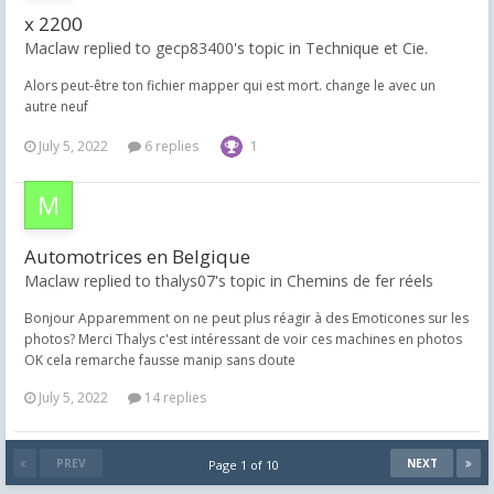
x 2200
Maclaw replied to gecp83400's topic in
Technique et Cie.
Alors peut-être ton fichier mapper qui est mort. change le avec un
autre neuf
July 5, 2022
6 replies
1
Automotrices en Belgique
Maclaw replied to thalys07's topic in
Chemins de fer réels
Bonjour Apparemment on ne peut plus réagir à des Emoticones sur les
photos? Merci Thalys c'est intéressant de voir ces machines en photos
OK cela remarche fausse manip sans doute
July 5, 2022
14 replies
PREV
NEXT
Page 1 of 10