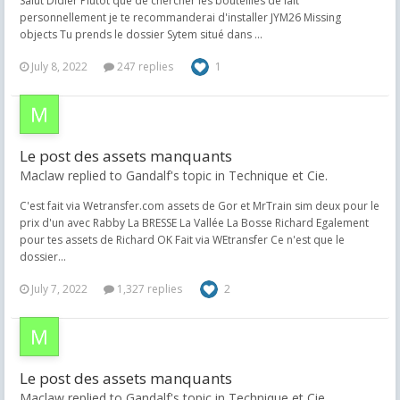
Salut Didier Plutôt que de chercher les bouteilles de lait
personnellement je te recommanderai d'installer JYM26 Missing
objects Tu prends le dossier Sytem situé dans ...
July 8, 2022
247 replies
1
Le post des assets manquants
Maclaw replied to Gandalf's topic in
Technique et Cie.
C'est fait via Wetransfer.com assets de Gor et MrTrain sim deux pour le
prix d'un avec Rabby La BRESSE La Vallée La Bosse Richard Egalement
pour tes assets de Richard OK Fait via WEtransfer Ce n'est que le
dossier...
July 7, 2022
1,327 replies
2
Le post des assets manquants
Maclaw replied to Gandalf's topic in
Technique et Cie.