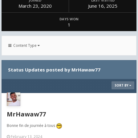
JOINED
LAST VISITED
March 23, 2020
June 16, 2025
DAYS WON
1
Content Type
Status Updates posted by MrHawaw77
SORT BY
MrHawaw77
Bonne fin de journée à tous
February 13, 2024