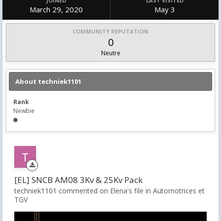
JOINED
LAST VISITED
March 29, 2020
May 3
COMMUNITY REPUTATION
0
Neutre
About techniek1101
Rank
Newbie
[EL] SNCB AM08 3Kv & 25Kv Pack
techniek1101 commented on Elena's file in
Automotrices et
TGV