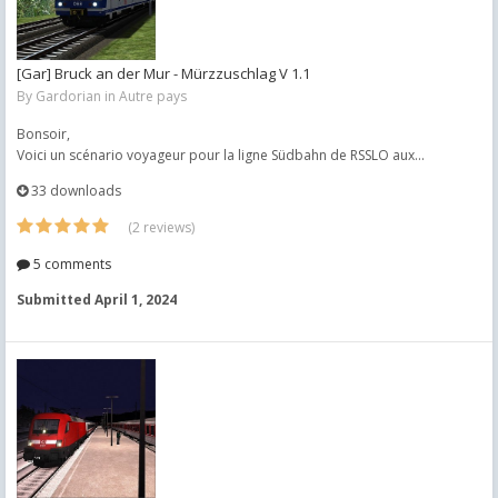
[Gar] Bruck an der Mur - Mürzzuschlag V 1.1
By
Gardorian
in
Autre pays
Bonsoir,
Voici un scénario voyageur pour la ligne Südbahn de RSSLO aux...
33 downloads
(2 reviews)
5 comments
Submitted
April 1, 2024