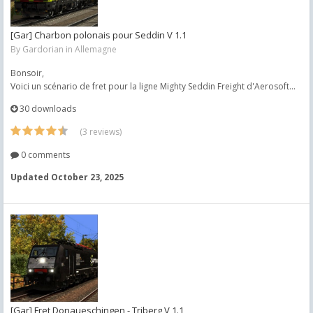
[Gar] Charbon polonais pour Seddin V 1.1
By
Gardorian
in
Allemagne
Bonsoir,
Voici un scénario de fret pour la ligne Mighty Seddin Freight d'Aerosoft...
30 downloads
(3 reviews)
0 comments
Updated
October 23, 2025
[Gar] Fret Donaueschingen - Triberg V 1.1