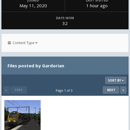
JOINED
LAST VISITED
May 11, 2020
1 hour ago
DAYS WON
32
Content Type
Files posted by Gardorian
SORT BY
PREV
NEXT
Page 1 of 3