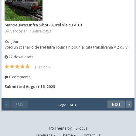
Manoeuvres Infra Sibot - Aurel Vlaicu V 1.1
By
Gardorian
in
Autre pays
Bonjour,
Voici un scénario de fret Infra roumain pour la Ruta transilvania V 2 ou V...
27 downloads
(1 review)
0 comments
Submitted
August 16, 2023
PREV
NEXT
Page 1 of 3
IPS Theme
by
IPSFocus
Language
Theme
Contact Us