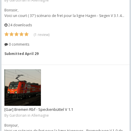
By
Gardorian
in
Allemagne
Bonsoir,
Voici un court ( 37') scénario de fret pour la ligne Hagen - Siegen V 3.1.4...
24 downloads
(1 review)
0 comments
Submitted
April 29
[Gar] Bremen Rbf - Speckenbüttel V 1.1
By
Gardorian
in
Allemagne
Bonjour,
Voici un scénario de fret pour la ligne Hannover - Bremerhaven V 1.0 de...