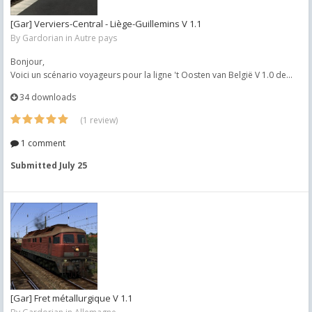
[Gar] Verviers-Central - Liège-Guillemins V 1.1
By
Gardorian
in
Autre pays
Bonjour,
Voici un scénario voyageurs pour la ligne 't Oosten van België V 1.0 de...
34 downloads
(1 review)
1 comment
Submitted
July 25
[Gar] Fret métallurgique V 1.1