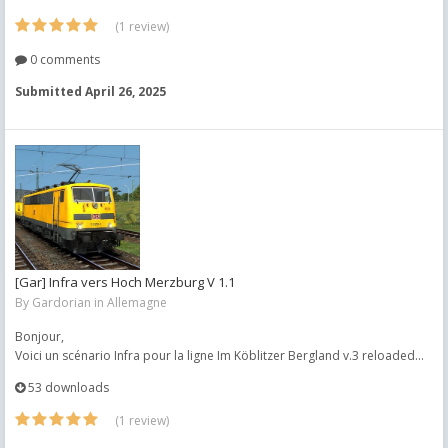
(1 review)
0 comments
Submitted
April 26, 2025
[Gar] Infra vers Hoch Merzburg V 1.1
By
Gardorian
in
Allemagne
Bonjour,
Voici un scénario Infra pour la ligne Im Köblitzer Bergland v.3 reloaded...
53 downloads
(1 review)