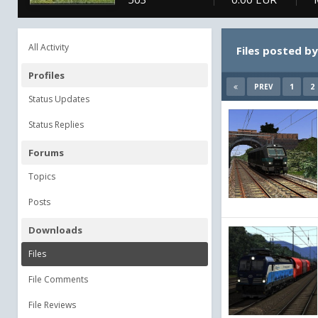
All Activity
Files posted b
Profiles
1
2
PREV
Status Updates
Status Replies
Forums
Topics
Posts
Downloads
Files
File Comments
File Reviews