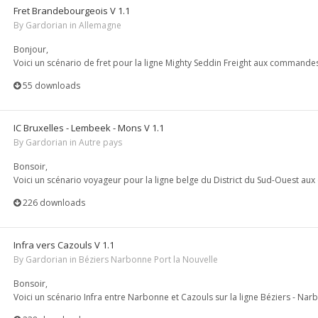
Fret Brandebourgeois V 1.1
By
Gardorian
in
Allemagne
Bonjour,
Voici un scénario de fret pour la ligne Mighty Seddin Freight aux commandes
55 downloads
IC Bruxelles - Lembeek - Mons V 1.1
By
Gardorian
in
Autre pays
Bonsoir,
Voici un scénario voyageur pour la ligne belge du District du Sud-Ouest au
226 downloads
Infra vers Cazouls V 1.1
By
Gardorian
in
Béziers Narbonne Port la Nouvelle
Bonsoir,
Voici un scénario Infra entre Narbonne et Cazouls sur la ligne Béziers - Narb