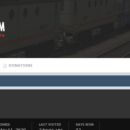
DONATIONS
JOINED
LAST VISITED
DAYS WON
May 11, 2020
2 hours ago
32