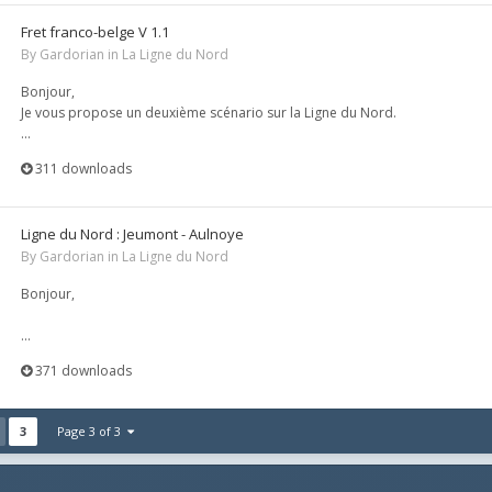
Fret franco-belge V 1.1
By
Gardorian
in
La Ligne du Nord
Bonjour,
Je vous propose un deuxième scénario sur la Ligne du Nord.
...
311 downloads
Ligne du Nord : Jeumont - Aulnoye
By
Gardorian
in
La Ligne du Nord
Bonjour,
...
371 downloads
3
Page 3 of 3