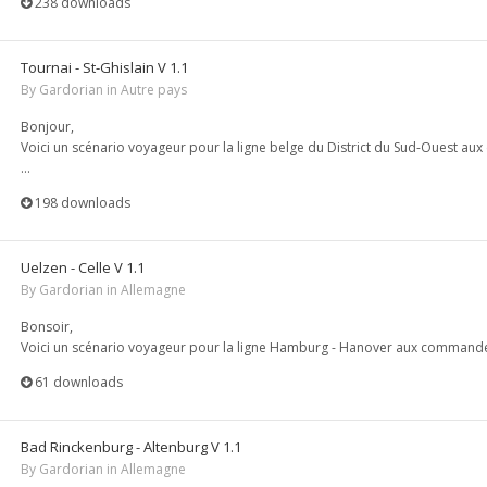
238 downloads
Tournai - St-Ghislain V 1.1
By
Gardorian
in
Autre pays
Bonjour,
Voici un scénario voyageur pour la ligne belge du District du Sud-Ouest a
...
198 downloads
Uelzen - Celle V 1.1
By
Gardorian
in
Allemagne
Bonsoir,
Voici un scénario voyageur pour la ligne Hamburg - Hanover aux commande
61 downloads
Bad Rinckenburg - Altenburg V 1.1
By
Gardorian
in
Allemagne