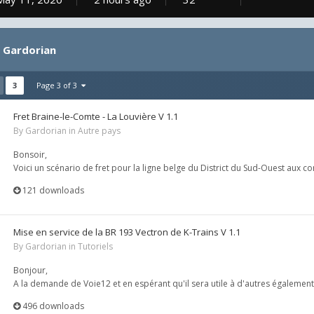
y Gardorian
3
Page 3 of 3
Fret Braine-le-Comte - La Louvière V 1.1
By
Gardorian
in
Autre pays
Bonsoir,
Voici un scénario de fret pour la ligne belge du District du Sud-Ouest aux 
121 downloads
Mise en service de la BR 193 Vectron de K-Trains V 1.1
By
Gardorian
in
Tutoriels
Bonjour,
A la demande de Voie12 et en espérant qu'il sera utile à d'autres également, 
496 downloads