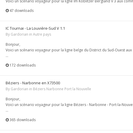
Voici un scénario voyageur pour la ligne Im Köblitzer Bergland V 3 aux co
47 downloads
IC Tournai - La Louvière-Sud V 1.1
By
Gardorian
in
Autre pays
Bonjour,
Voici un scénario voyageur pour la ligne belge du District du Sud-Ouest au
...
172 downloads
Béziers - Narbonne en X73500
By
Gardorian
in
Béziers Narbonne Port la Nouvelle
Bonjour,
Voici un scénario voyageur pour la ligne Béziers - Narbonne - Port-la-Nou
...
365 downloads