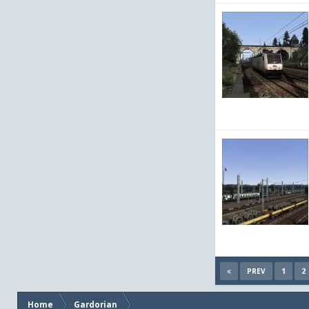
1
2
PREV
Home
Gardorian