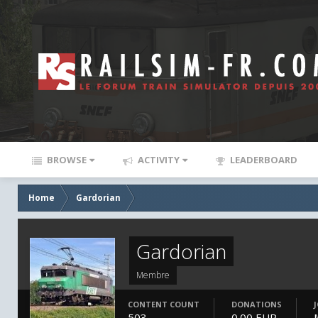
BROWSE
ACTIVITY
LEADERBOARD
Home
Gardorian
Gardorian
Membre
CONTENT COUNT
DONATIONS
503
0.00 EUR