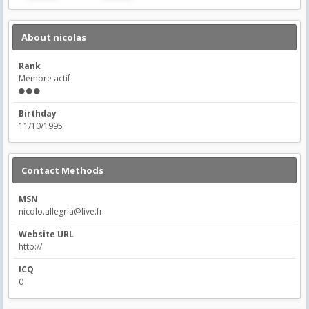
About nicolas
Rank
Membre actif
Birthday
11/10/1995
Contact Methods
MSN
nicolo.allegria@live.fr
Website URL
http://
ICQ
0