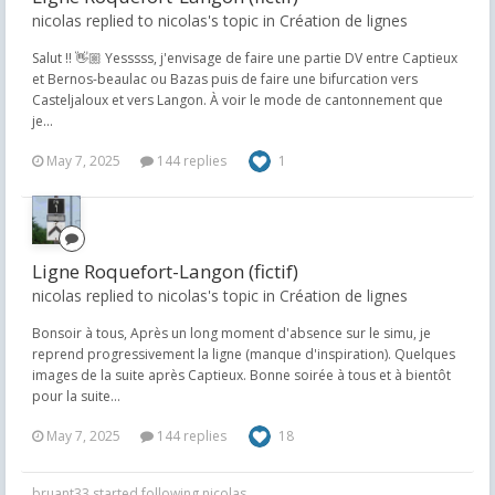
nicolas replied to nicolas's topic in
Création de lignes
Salut !! 👋🏼 Yesssss, j'envisage de faire une partie DV entre Captieux
et Bernos-beaulac ou Bazas puis de faire une bifurcation vers
Casteljaloux et vers Langon. À voir le mode de cantonnement que
je...
May 7, 2025
144 replies
1
Ligne Roquefort-Langon (fictif)
nicolas replied to nicolas's topic in
Création de lignes
Bonsoir à tous, Après un long moment d'absence sur le simu, je
reprend progressivement la ligne (manque d'inspiration). Quelques
images de la suite après Captieux. Bonne soirée à tous et à bientôt
pour la suite...
May 7, 2025
144 replies
18
bruant33
started following
nicolas