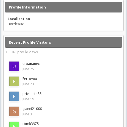
Profile Information
Localisation
Bordeaux
Recent Profile Visitors
13,043 profile views
urbananexII
June 25
Ferrovox
June 23
privatiste86
June 19
gianni21000
June 3
rbmk3975