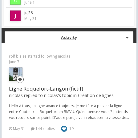
June 1
juj36
May 31
Activity
rolf bleise
started following
nicolas
June 7
Ligne Roquefort-Langon (fictif)
nicolas replied to nicolas's topic in
Création de lignes
Hello à tous, La ligne avance toujours. Je me tâte à passer la ligne
entre Captieux et Roquefort en BMVU. Qu'en pensez vous ? J'attends
vos retours sur ce point. D'autre part je vais rehausser la vitesse de...
May 31
144 replies
19