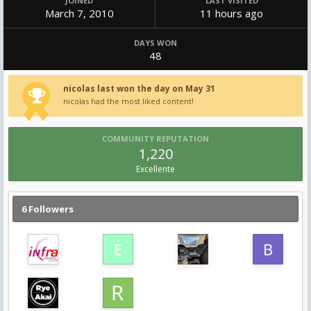
JOINED
LAST VISITED
March 7, 2010
11 hours ago
DAYS WON
48
nicolas last won the day on May 31
nicolas had the most liked content!
COMMUNITY REPUTATION
1,220
Excellente
6 Followers