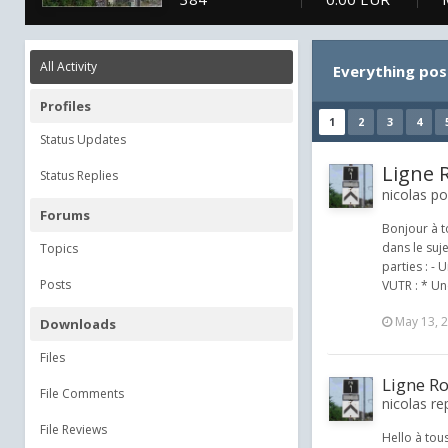
All Activity
Everything pos
Profiles
1
2
3
4
Status Updates
Ligne R
Status Replies
nicolas po
Forums
Bonjour à t
dans le suj
Topics
parties : -
Posts
VUTR : * Un
May 13, 
Downloads
Files
Ligne Ro
File Comments
nicolas re
File Reviews
Hello à tou