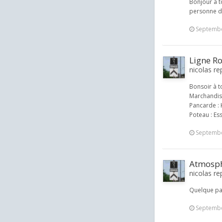
Bonjour à t
personne de
Septembe
Ligne Ro
nicolas re
Bonsoir à t
Marchandise
Pancarde : 
Poteau : Ess
Septembe
Atmosphè
nicolas rep
Quelque par
Septembe