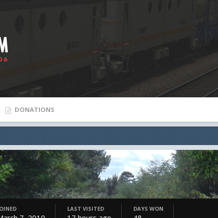
DONATIONS
JOINED
LAST VISITED
DAYS WON
March 7, 2010
17 hours ago
48