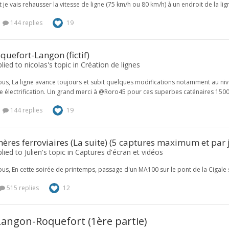
t je vais rehausser la vitesse de ligne (75 km/h ou 80 km/h) à un endroit de la l
144 replies
19
quefort-Langon (fictif)
plied to nicolas's topic in
Création de lignes
ous, La ligne avance toujours et subit quelques modifications notamment au ni
e électrification. Un grand merci à @Roro45 pour ces superbes caténaires 1500V
144 replies
19
res ferroviaires (La suite) (5 captures maximum et par j
lied to Julien's topic in
Captures d'écran et vidéos
ous, En cette soirée de printemps, passage d'un MA100 sur le pont de la Cigale
515 replies
12
Langon-Roquefort (1ère partie)