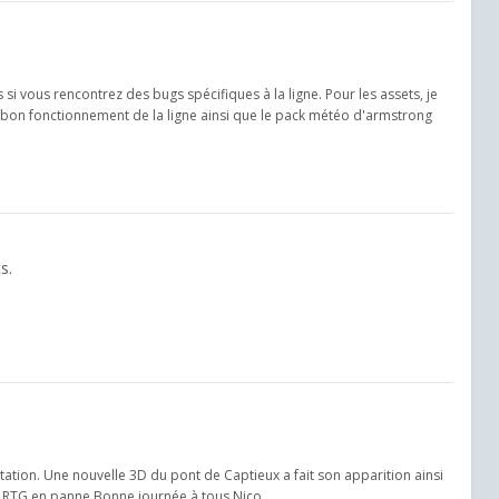
i vous rencontrez des bugs spécifiques à la ligne. Pour les assets, je
e bon fonctionnement de la ligne ainsi que le pack météo d'armstrong
s.
ntation. Une nouvelle 3D du pont de Captieux a fait son apparition ainsi
e RTG en panne Bonne journée à tous Nico