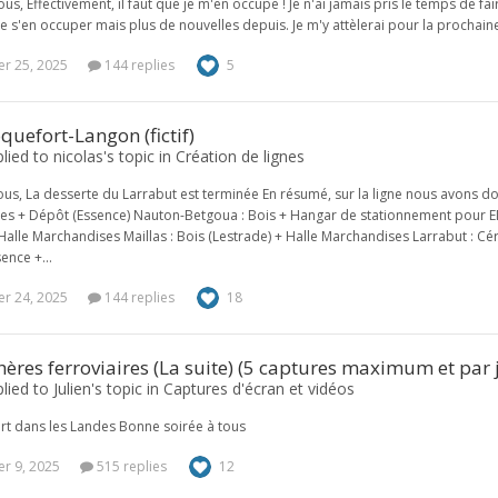
ous, Effectivement, il faut que je m'en occupe ! Je n'ai jamais pris le temps de 
 s'en occuper mais plus de nouvelles depuis. Je m'y attèlerai pour la prochain
r 25, 2025
144 replies
5
quefort-Langon (fictif)
plied to nicolas's topic in
Création de lignes
ous, La desserte du Larrabut est terminée En résumé, sur la ligne nous avons d
s + Dépôt (Essence) Nauton-Betgoua : Bois + Hangar de stationnement pour EM
Halle Marchandises Maillas : Bois (Lestrade) + Halle Marchandises Larrabut : Céré
ence +...
r 24, 2025
144 replies
18
res ferroviaires (La suite) (5 captures maximum et par j
lied to Julien's topic in
Captures d'écran et vidéos
t dans les Landes Bonne soirée à tous
r 9, 2025
515 replies
12