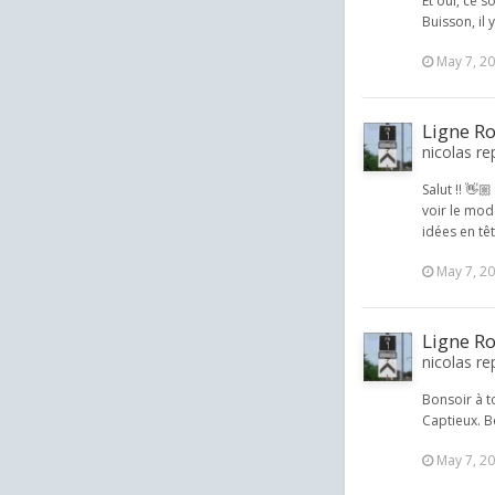
Et oui, ce 
Buisson, il 
May 7, 2
Ligne Ro
nicolas re
Salut !! 👋
voir le mod
idées en tê
May 7, 2
Ligne Ro
nicolas re
Bonsoir à t
Captieux. B
May 7, 2