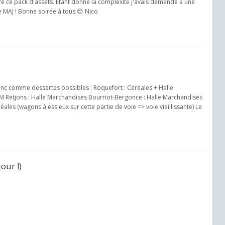
faire ce pack d'assets. Étant donné la complexité j'avais demandé à une
e MAJ ! Bonne soirée à tous 😊 Nico
onc comme dessertes possibles : Roquefort : Céréales + Halle
 Retjons : Halle Marchandises Bourriot-Bergonce : Halle Marchandises
ales (wagons à essieux sur cette partie de voie => voie vieillissante) Le
our !)