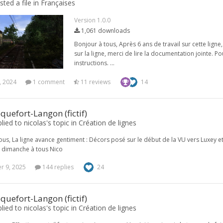
sted a file in
Françaises
Version 1.0.0
1,061 downloads
Bonjour à tous, Après 6 ans de travail sur cette ligne
sur la ligne, merci de lire la documentation jointe. P
instructions. ...
, 2024
1 comment
11 reviews
14
quefort-Langon (fictif)
plied to nicolas's topic in
Création de lignes
ous, La ligne avance gentiment : Décors posé sur le début de la VU vers Luxey e
 dimanche à tous Nico
 9, 2025
144 replies
24
quefort-Langon (fictif)
plied to nicolas's topic in
Création de lignes