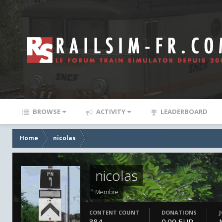
BROWSE
ACTIVITY
LEADERBOARD
Home
nicolas
nicolas
Membre
CONTENT COUNT
DONATIONS
384
0.00 EUR