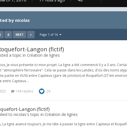
ted by nicolas
5
6
Page 1 of 16
NEXT
oquefort-Langon (fictif)
sted a topic in
Création de lignes
ous, Je vous présente ici mon projet. La ligne a été commencé il y a 3 ans. Cert
et "atmosphère ferroviaire". Cela se passe dans les Landes, d'où des noms atypi
 Une partie en VUSS entre Captieux (gare de jonction) et Roquefort (37 km enviro
e entre Captieux...
2022
144 replies
26
quefort-Langon (fictif)
plied to nicolas's topic in
Création de lignes
s, La ligne avance toujours. Je me tâte à passer la ligne entre Captieux et Roque