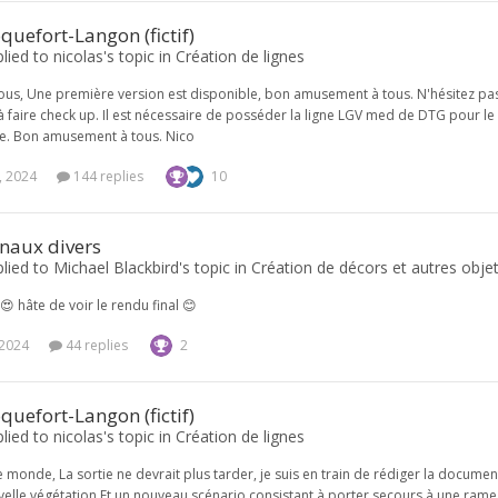
quefort-Langon (fictif)
plied to nicolas's topic in
Création de lignes
ous, Une première version est disponible, bon amusement à tous. N'hésitez pas s
 à faire check up. Il est nécessaire de posséder la ligne LGV med de DTG pour l
. Bon amusement à tous. Nico
, 2024
144 replies
10
gnaux divers
plied to Michael Blackbird's topic in
Création de décors et autres objet
😍 hâte de voir le rendu final 😊
 2024
44 replies
2
quefort-Langon (fictif)
plied to nicolas's topic in
Création de lignes
le monde, La sortie ne devrait plus tarder, je suis en train de rédiger la docume
elle végétation Et un nouveau scénario consistant à porter secours à une ram