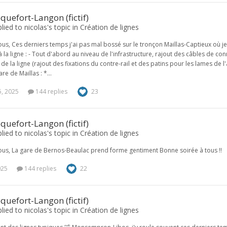
quefort-Langon (fictif)
plied to nicolas's topic in
Création de lignes
ous, Ces derniers temps j'ai pas mal bossé sur le tronçon Maillas-Captieux où je n
 la ligne : - Tout d'abord au niveau de l'infrastructure, rajout des câbles de co
s de la ligne (rajout des fixations du contre-rail et des patins pour les lames de l
are de Maillas : *...
5, 2025
144 replies
23
quefort-Langon (fictif)
plied to nicolas's topic in
Création de lignes
ous, La gare de Bernos-Beaulac prend forme gentiment Bonne soirée à tous !!
025
144 replies
22
quefort-Langon (fictif)
plied to nicolas's topic in
Création de lignes