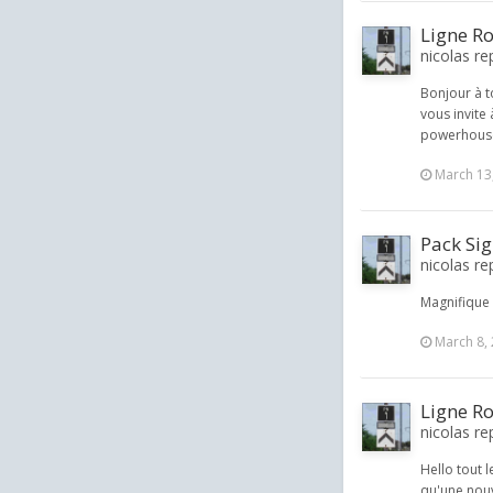
Ligne Ro
nicolas re
Bonjour à t
vous invite
powerhouse
March 13
Pack Si
nicolas re
Magnifique 
March 8,
Ligne Ro
nicolas re
Hello tout 
qu'une nouv