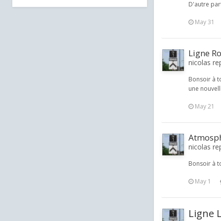
D'autre par
May 31
Ligne Ro
nicolas re
Bonsoir à t
une nouvell
May 21
Atmosphè
nicolas rep
Bonsoir à t
May 1
Ligne 