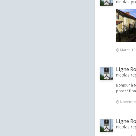
nicolas po
March 13
Ligne Ro
nicolas re
Bonjour à t
poser ! Bon
November
Ligne Ro
nicolas re