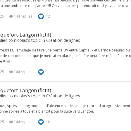
sont des lignes typiques 🤣 Monsempron-Libos, j'y roule souvent ces derniers tem
y a une ambiance que j'adore!!!! On voit encore par endroit qu'il y avait deux voi
025
144 replies
12
quefort-Langon (fictif)
plied to nicolas's topic in
Création de lignes
🏼 Yesssss, j'envisage de faire une partie DV entre Captieux et Bernos-beaulac ou
e de cantonnement que je mettrai en place. Je me tâte peut-être même à faire de l
te 🤟🏼
025
144 replies
1
quefort-Langon (fictif)
plied to nicolas's topic in
Création de lignes
ous, Après un long moment d'absence sur le simu, je reprend progressivement l
onne soirée à tous et à bientôt pour la suite vers Langon.
025
144 replies
18