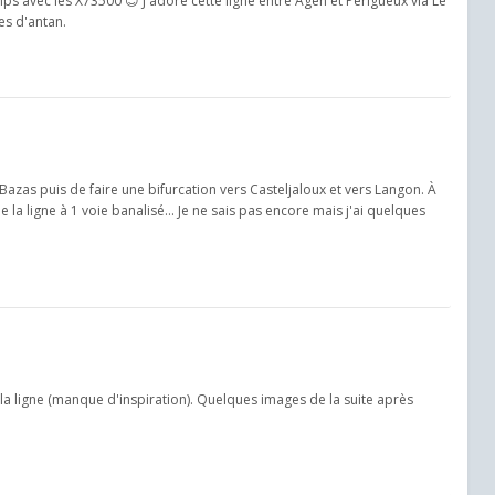
ps avec les X73500 😊 J'adore cette ligne entre Agen et Périgueux via Le
es d'antan.
 Bazas puis de faire une bifurcation vers Casteljaloux et vers Langon. À
a ligne à 1 voie banalisé... Je ne sais pas encore mais j'ai quelques
a ligne (manque d'inspiration). Quelques images de la suite après