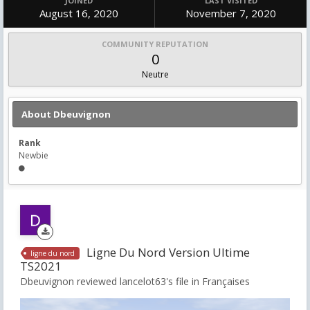
JOINED
LAST VISITED
August 16, 2020
November 7, 2020
COMMUNITY REPUTATION
0
Neutre
About Dbeuvignon
Rank
Newbie
Ligne Du Nord Version Ultime
ligne du nord
TS2021
Dbeuvignon reviewed lancelot63's file in
Françaises