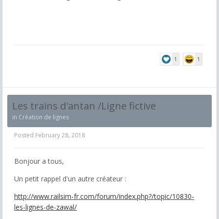
1
1
Les trains d'antan /Ligne fictive
in
Création de lignes
Posted
February 28, 2018
Bonjour a tous,
Un petit rappel d'un autre créateur :
http://www.railsim-fr.com/forum/index.php?/topic/10830-
les-lignes-de-zawal/