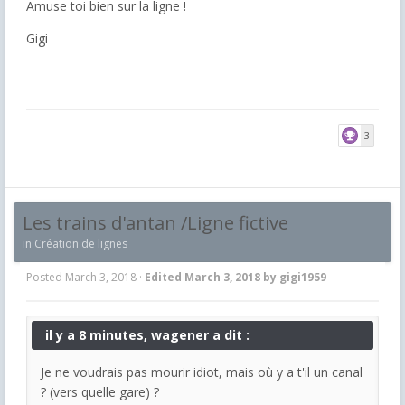
Amuse toi bien sur la ligne !
Gigi
3
Les trains d'antan /Ligne fictive
in
Création de lignes
Posted
March 3, 2018
·
Edited
March 3, 2018
by gigi1959
il y a 8 minutes, wagener a dit :
Je ne voudrais pas mourir idiot, mais où y a t'il un canal
? (vers quelle gare) ?