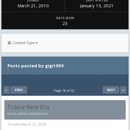
JOINED
LAST VISITED
March 21, 2010
January 15, 2021
DAYS WON
23
Content Type
Posts posted by gigi1959
PREV
NEXT
Page 18 of 32
Trainz New Era
in
Les autres simulateurs
Posted
March 12, 2018