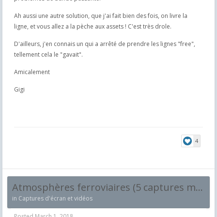
Ah aussi une autre solution, que j'ai fait bien des fois, on livre la
ligne, et vous allez a la pèche aux assets ! C'est très drole.
D'ailleurs, j'en connais un qui a arrêté de prendre les lignes "free",
tellement cela le "gavait".
Amicalement
Gigi
4
Atmosphères ferroviaires (5 captures maximum et par jour !)
in
Captures d'écran et vidéos
Posted
March 1, 2018