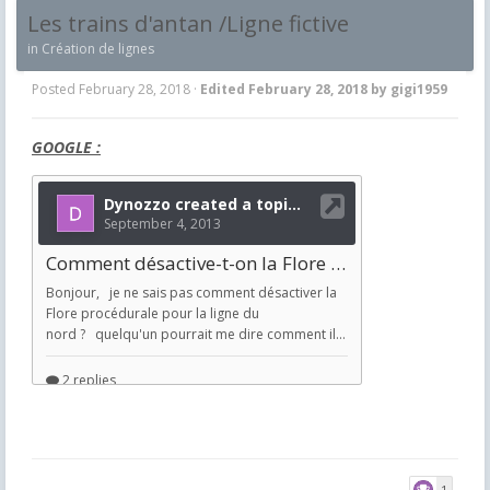
Les trains d'antan /Ligne fictive
in
Création de lignes
Posted
February 28, 2018
·
Edited
February 28, 2018
by gigi1959
GOOGLE :
1