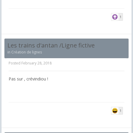
1
Les trains d'antan /Ligne fictive
in
Création de lignes
Posted
February 28, 2018
Pas sur , crévindiou !
1