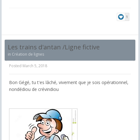
1
Les trains d'antan /Ligne fictive
in
Création de lignes
Posted
March 5, 2018
Bon Gégé, tu t'es lâché, vivement que je sois opérationnel,
nondédiou de crévindiou