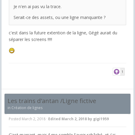
Je n'en ai pas vu la trace.
Serait-ce des assets, ou une ligne manquante ?
c'est dans la future extention de la ligne, Gégé aurait du
séparer les screens !!!!!
1
Les trains d'antan /Ligne fictive
in
Création de lignes
Posted
March 2, 2018
·
Edited
March 2, 2018
by gigi1959
C'est marrant, mais il me semble l'avoir rabâché, et j'ai