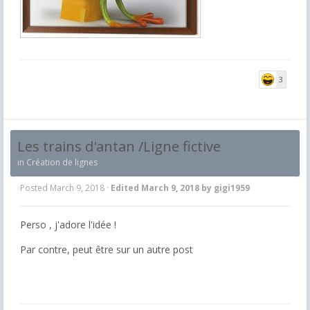
3
Les trains d'antan /Ligne fictive
in
Création de lignes
Posted
March 9, 2018
·
Edited
March 9, 2018
by gigi1959
Perso , j'adore l'idée !
Par contre, peut être sur un autre post