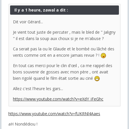
Il y a 1 heure, zawal a dit :
Dit voir Gérard...
Je vient tout juste de percuter , mais le bled de " Jaligny
" il est dans la soup aux choux si je ne m'abuse ?
Ca serait pas la ou le Glaude et le bombé ou lâché des
vents comme ont en a encore jamais revue ? !
En tout cas merci pour le clin d'œil , ca me rappel des
bons souvenir de gosses avec mon père , ont avait
bien rigolé quand le film était sortie au ciné
Allez c'est l'heure les gars...
https://www.youtube.com/watch?v=eXdY_iFeGhc
https://www.youtube.com/watch?v=fUKRNl4Aaes
aH Nondédiou !