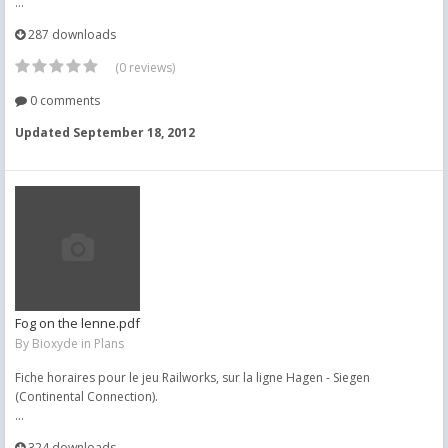
...
287 downloads
(0 reviews)
0 comments
Updated
September 18, 2012
Fog on the lenne.pdf
By
Bioxyde
in
Plans
Fiche horaires pour le jeu Railworks, sur la ligne Hagen - Siegen
(Continental Connection).
...
324 downloads