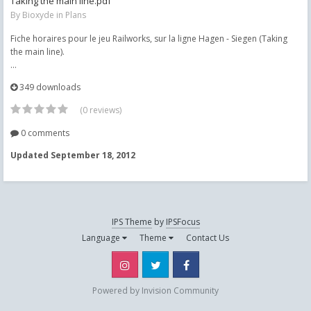
Taking the main line.pdf
By
Bioxyde
in
Plans
Fiche horaires pour le jeu Railworks, sur la ligne Hagen - Siegen (Taking
the main line).
...
349 downloads
(0 reviews)
0 comments
Updated
September 18, 2012
IPS Theme
by
IPSFocus
Language
Theme
Contact Us
Instagram
Twitter
Facebook
Powered by Invision Community