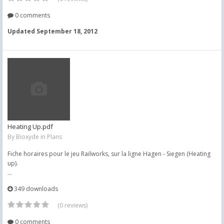
0 comments
Updated
September 18, 2012
Heating Up.pdf
By
Bioxyde
in
Plans
Fiche horaires pour le jeu Railworks, sur la ligne Hagen - Siegen (Heating
up).
...
349 downloads
(0 reviews)
0 comments