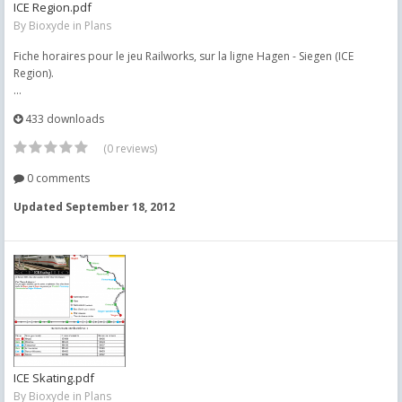
ICE Region.pdf
By
Bioxyde
in
Plans
Fiche horaires pour le jeu Railworks, sur la ligne Hagen - Siegen (ICE
Region).
...
433 downloads
(0 reviews)
0 comments
Updated
September 18, 2012
ICE Skating.pdf
By
Bioxyde
in
Plans