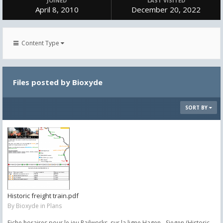
JOINED
LAST VISITED
April 8, 2010
December 20, 2022
Content Type
Files posted by Bioxyde
SORT BY
Historic freight train.pdf
By
Bioxyde
in
Plans
Fiche horaires pour le jeu Railworks, sur la ligne Hagen - Siegen (Historic