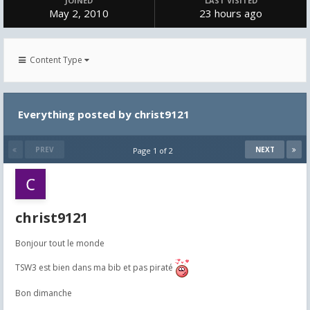
JOINED
LAST VISITED
May 2, 2010
23 hours ago
Content Type
Everything posted by christ9121
PREV
NEXT
Page 1 of 2
christ9121
Bonjour tout le monde
TSW3 est bien dans ma bib et pas piraté
Bon dimanche