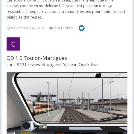
Christophe, Oh !!! P... c'que s'est beau, comme d'habitude !!!! J'ai
essayé, comme en modèlisme HO, vrai, c'est pas mon truc : ça
ressemble à rien, j'arrive pas, la création, très peu pour moi(moi, c'est
plutôt les chiffres) et...
November 14, 2018
274 replies
1
QD 1.0 Toulon-Martigues
christ9121 reviewed wagener's file in
Quickdrive