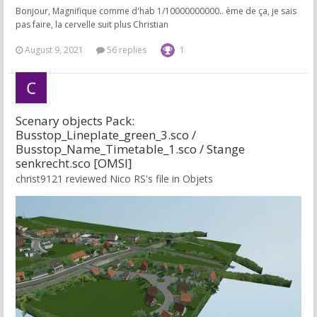
Bonjour, Magnifique comme d'hab 1/10000000000.. ème de ça, je sais
pas faire, la cervelle suit plus Christian
August 9, 2021
56 replies
1
Scenary objects Pack:
Busstop_Lineplate_green_3.sco /
Busstop_Name_Timetable_1.sco / Stange
senkrecht.sco [OMSI]
christ9121 reviewed Nico RS's file in
Objets