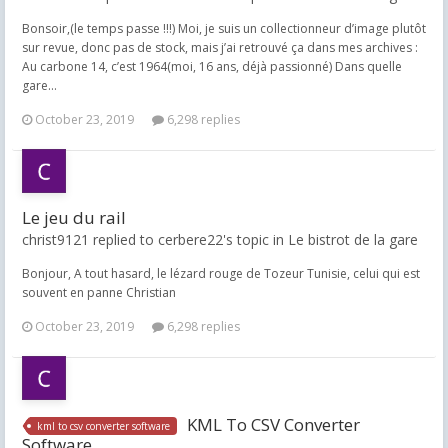
Bonsoir,(le temps passe !!!) Moi, je suis un collectionneur d’image plutôt
sur revue, donc pas de stock, mais j’ai retrouvé ça dans mes archives :
Au carbone 14, c’est 1964(moi, 16 ans, déjà passionné) Dans quelle
gare...
October 23, 2019
6,298 replies
Le jeu du rail
christ9121 replied to cerbere22's topic in
Le bistrot de la gare
Bonjour, A tout hasard, le lézard rouge de Tozeur Tunisie, celui qui est
souvent en panne Christian
October 23, 2019
6,298 replies
KML To CSV Converter
kml to csv converter software
Software