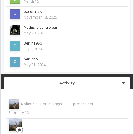
March 15
pacorailes
November 18, 2025
Mathis le controleur
May 29, 2025
Berlin1986
July 9, 2024
perucho
May 31, 2024
Activity
NoluxTransport
changed their profile photo
February 13