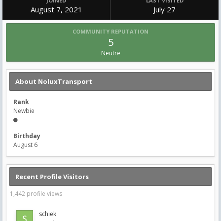
JOINED
LAST VISITED
August 7, 2021
July 27
COMMUNITY REPUTATION
5
Neutre
About NoluxTransport
Rank
Newbie
Birthday
August 6
Recent Profile Visitors
1,442 profile views
schiek