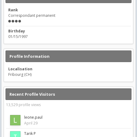
Rank
Correspondant permanent
Birthday
01/15/1997
Profile Information
Localisation
Fribourg (CH)
Recent Profile Visitors
13,529 profile views
leone.paul
April 29
Tarik P