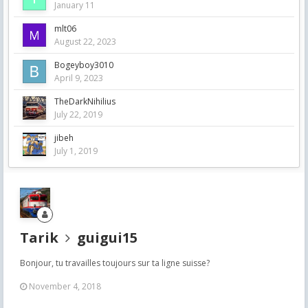
January 11
mlt06
August 22, 2023
Bogeyboy3010
April 9, 2023
TheDarkNihilius
July 22, 2019
jibeh
July 1, 2019
Tarik
guigui15
Bonjour, tu travailles toujours sur ta ligne suisse?
November 4, 2018