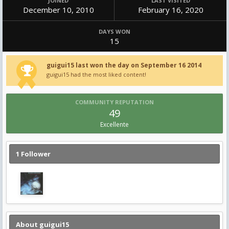
JOINED
LAST VISITED
December 10, 2010
February 16, 2020
DAYS WON
15
guigui15 last won the day on September 16 2014
guigui15 had the most liked content!
COMMUNITY REPUTATION
49
Excellente
1 Follower
About guigui15