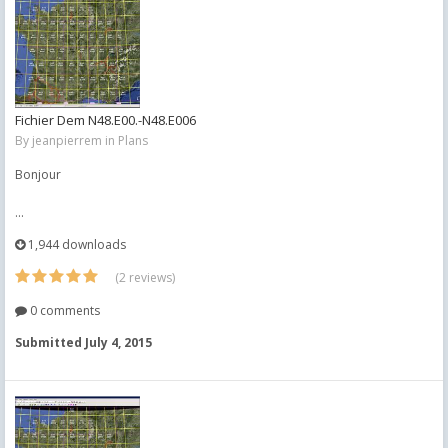
Fichier Dem N48.E00.-N48.E006
By
jeanpierrem
in
Plans
Bonjour
...
1,944 downloads
(2 reviews)
0 comments
Submitted
July 4, 2015