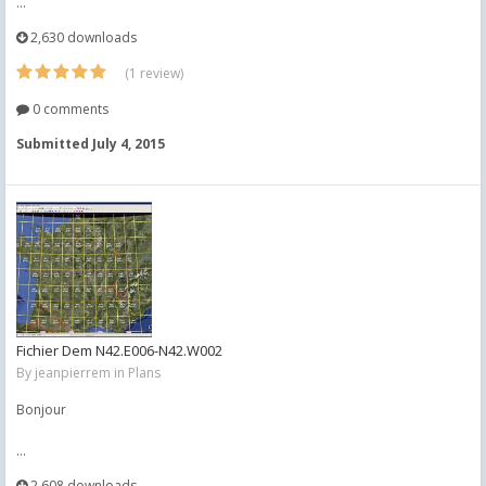
...
2,630 downloads
(1 review)
0 comments
Submitted
July 4, 2015
Fichier Dem N42.E006-N42.W002
By
jeanpierrem
in
Plans
Bonjour
...
2,608 downloads