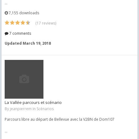
...
7,155 downloads
(17 reviews)
7 comments
Updated
March 19, 2018
La Vallée parcours et scénario
By
jeanpierrem
in
Scénarios
Parcours libre au départ de Bellevue avec la V2BN de Dom107
...