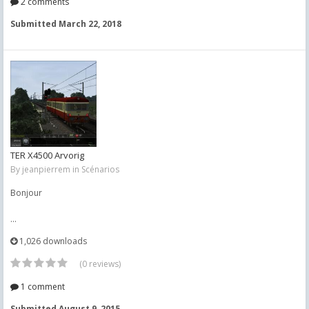
2 comments
Submitted
March 22, 2018
TER X4500 Arvorig
By
jeanpierrem
in
Scénarios
Bonjour
...
1,026 downloads
(0 reviews)
1 comment
Submitted
August 9, 2015