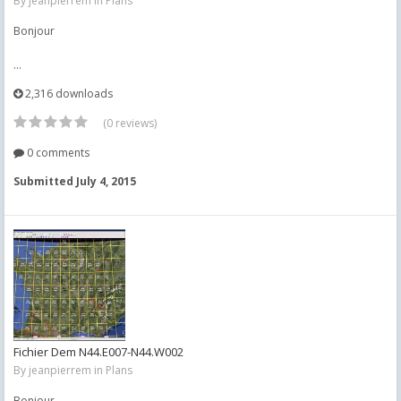
By
jeanpierrem
in
Plans
Bonjour
...
2,316 downloads
(0 reviews)
0 comments
Submitted
July 4, 2015
Fichier Dem N44.E007-N44.W002
By
jeanpierrem
in
Plans
Bonjour