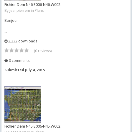
Fichier Dem N46.E006-N46.W002
By
jeanpierrem
in
Plans
Bonjour
...
2,232 downloads
(0 reviews)
0 comments
Submitted
July 4, 2015
Fichier Dem N45.E006-N45.W002