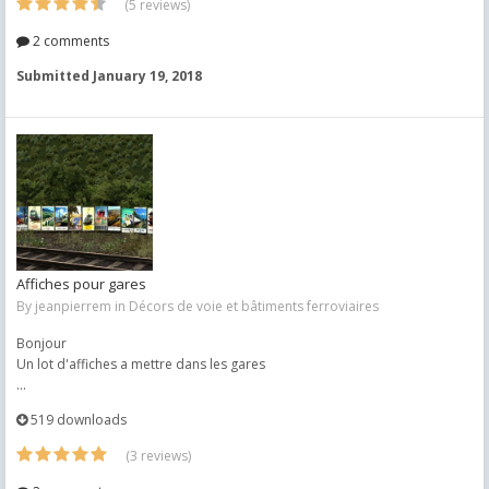
(5 reviews)
2 comments
Submitted
January 19, 2018
Affiches pour gares
By
jeanpierrem
in
Décors de voie et bâtiments ferroviaires
Bonjour
Un lot d'affiches a mettre dans les gares
...
519 downloads
(3 reviews)