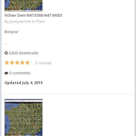
Fichier Dem N47.E006-N47.W003
By
jeanpierrem
in
Plans
Bonjour
...
4,803 downloads
(1 review)
0 comments
Updated
July 4, 2015