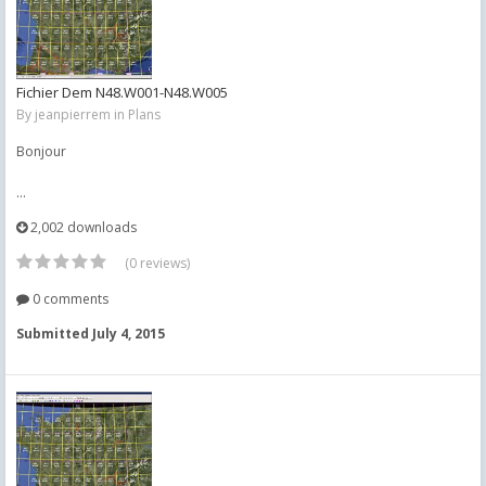
Fichier Dem N48.W001-N48.W005
By
jeanpierrem
in
Plans
Bonjour
...
2,002 downloads
(0 reviews)
0 comments
Submitted
July 4, 2015