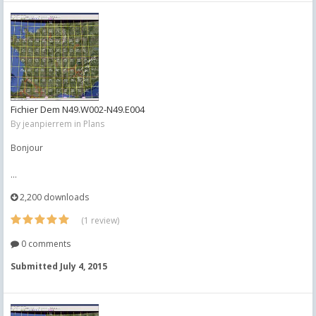
Fichier Dem N49.W002-N49.E004
By
jeanpierrem
in
Plans
Bonjour
...
2,200 downloads
(1 review)
0 comments
Submitted
July 4, 2015