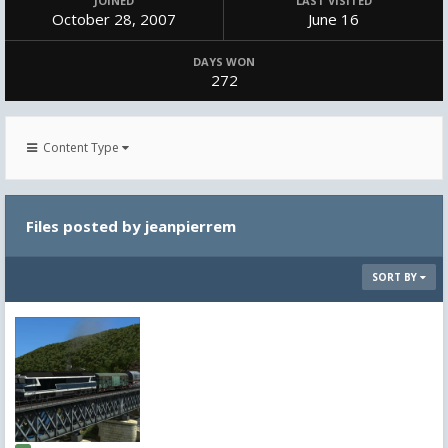
JOINED
LAST VISITED
October 28, 2007
June 16
DAYS WON
272
Content Type
Files posted by jeanpierrem
SORT BY