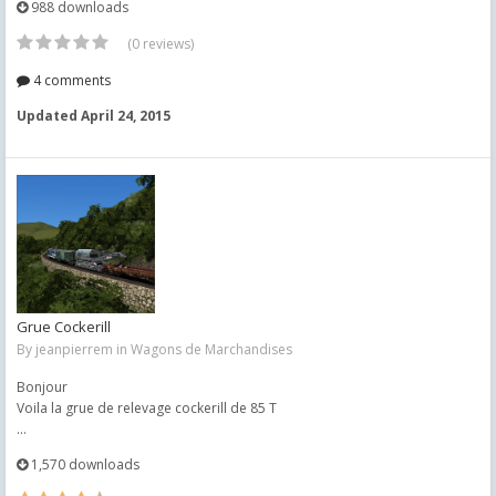
988 downloads
(0 reviews)
4 comments
Updated
April 24, 2015
Grue Cockerill
By
jeanpierrem
in
Wagons de Marchandises
Bonjour
Voila la grue de relevage cockerill de 85 T
...
1,570 downloads