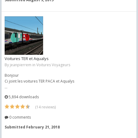
Voitures TER et Aqualys
By
jeanpierrem
in
Voitures Voyageurs
Bonjour
Ci joint les voitures TER PACA et Aqualys
...
5,894 downloads
(14 reviews)
0 comments
Submitted
February 21, 2018