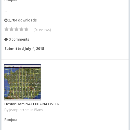
...
2,784 downloads
(0 reviews)
0 comments
Submitted
July 4, 2015
Fichier Dem N43.E007-N43.W002
By
jeanpierrem
in
Plans
Bonjour