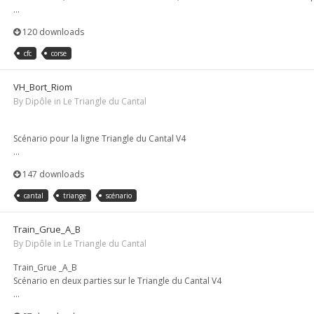
...
120 downloads
cfc
corse
VH_Bort_Riom
By
Dipôle
in
Le Triangle du Cantal
Scénario pour la ligne Triangle du Cantal V4
...
147 downloads
cantal
triange
scénario
Train_Grue_A_B
By
Dipôle
in
Le Triangle du Cantal
Train_Grue _A_B
Scénario en deux parties sur le Triangle du Cantal V4
...