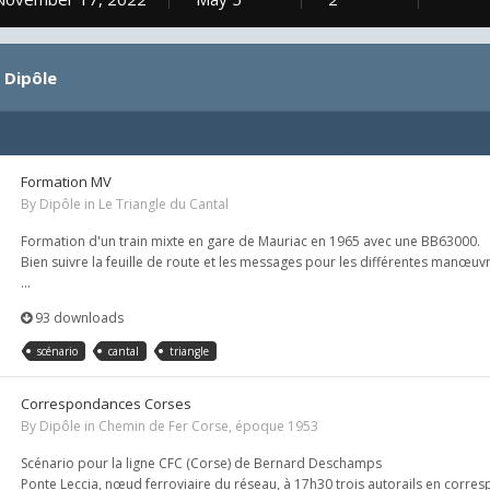
 Dipôle
Formation MV
By
Dipôle
in
Le Triangle du Cantal
Formation d'un train mixte en gare de Mauriac en 1965 avec une BB63000.
Bien suivre la feuille de route et les messages pour les différentes manœuv
...
93 downloads
scénario
cantal
triangle
Correspondances Corses
By
Dipôle
in
Chemin de Fer Corse, époque 1953
Scénario pour la ligne CFC (Corse) de Bernard Deschamps
Ponte Leccia, nœud ferroviaire du réseau, à 17h30 trois autorails en corres