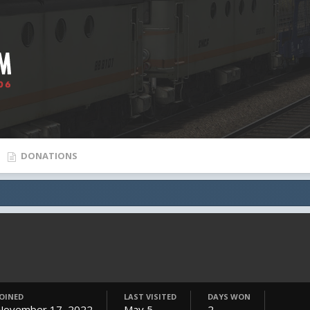
DONATIONS
JOINED
LAST VISITED
DAYS WON
November 17, 2022
May 5
2