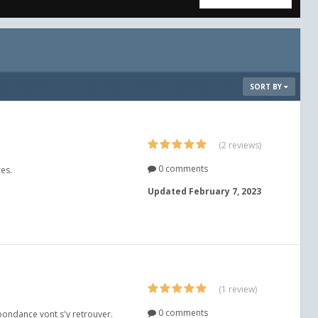
SORT BY
(2 reviews)
0 comments
res.
Updated
February 7, 2023
(1 review)
0 comments
pondance vont s'y retrouver.