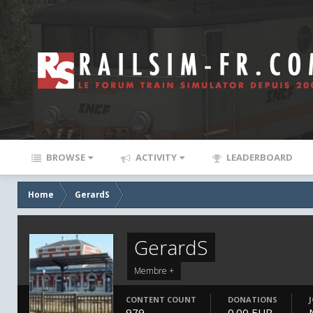
BROWSE
ACTIVITY
LEADERBOARD
Home
GerardS
GerardS
Membre +
CONTENT COUNT
DONATIONS
979
0.00 EUR