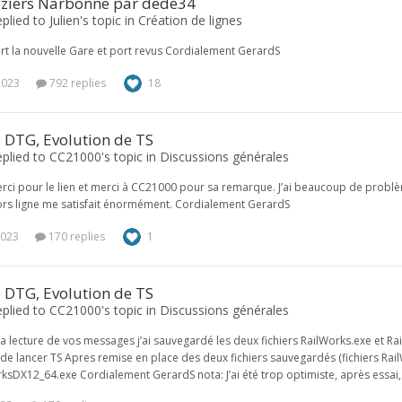
eziers Narbonne par dede34
plied to Julien's topic in
Création de lignes
rt la nouvelle Gare et port revus Cordialement GerardS
2023
792 replies
18
 DTG, Evolution de TS
plied to CC21000's topic in
Discussions générales
rci pour le lien et merci à CC21000 pour sa remarque. J’ai beaucoup de probl
rs ligne me satisfait énormément. Cordialement GerardS
2023
170 replies
1
 DTG, Evolution de TS
plied to CC21000's topic in
Discussions générales
la lecture de vos messages j’ai sauvegardé les deux fichiers RailWorks.exe et Rai
de lancer TS Apres remise en place des deux fichiers sauvegardés (fichiers Rai
ksDX12_64.exe Cordialement GerardS nota: J’ai été trop optimiste, après essai,