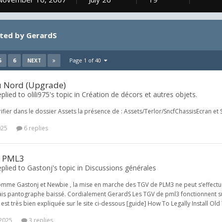
ted by GerardS
5
6
Page 1 of 40
NEXT
u Nord (Upgrade)
plied to olili975's topic in
Création de décors et autres objets.
ifier dans le dossier Assets la présence de : Assets/Terlor/SncfChassisEcran et 
025
6 replies
E PML3
plied to Gastonj's topic in
Discussions générales
mme Gastonj et Newbie , la mise en marche des TGV de PLM3 ne peut s’effectuer s
ais pantographe baissé. Cordialement GerardS Les TGV de pml3 fonctionnent sur l
 est très bien expliquée sur le site ci-dessous [guide] How To Legally Install O
 2025
3 replies