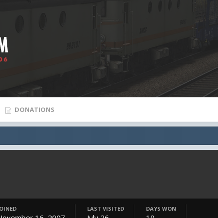
DONATIONS
JOINED
LAST VISITED
DAYS WON
November 16, 2007
July 26
19