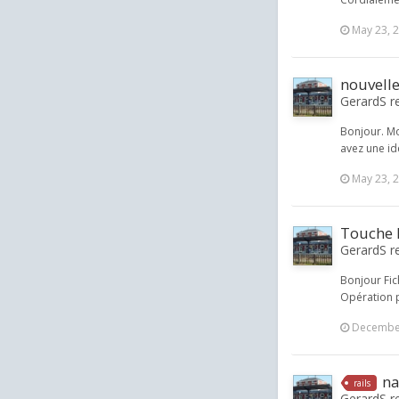
May 23, 
nouvell
GerardS re
Bonjour. Mo
avez une i
May 23, 
Touche 
GerardS r
Bonjour Fic
Opération 
December
na
rails
GerardS re