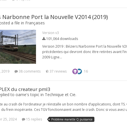
s Narbonne Port la Nouvelle V2014 (2019)
sted a file in
Françaises
Version v3
101,064 downloads
Version 2019 : Béziers Narbonne Port la Nouvelle V20
précédentes qui devront donc être retirées avant l’inst
2009 Ligne...
, 2019
38 comments
37 reviews
16
LEX du createur pml3
plied to oame's topic in
Technique et Cie.
te au crash de l’ordinateur je réinstalle un bon nombre d’applications, dont TS
 frein inopérante. Ces TGV fonctionnaient avant le crash. Donc si vous avez u
 25, 2024
15 replies
Problème manette Q puissance