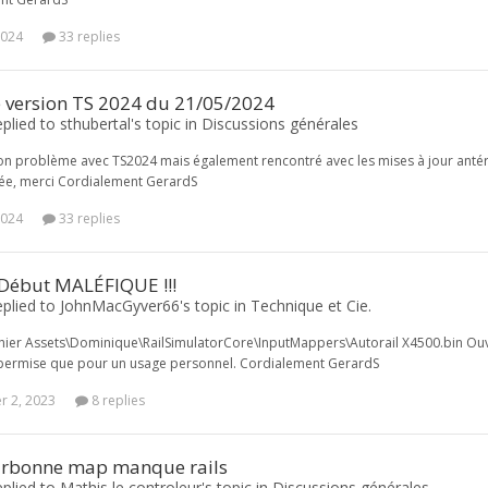
2024
33 replies
e version TS 2024 du 21/05/2024
plied to sthubertal's topic in
Discussions générales
n problème avec TS2024 mais également rencontré avec les mises à jour antérieur
dée, merci Cordialement GerardS
2024
33 replies
Début MALÉFIQUE !!!
eplied to JohnMacGyver66's topic in
Technique et Cie.
hier Assets\Dominique\RailSimulatorCore\InputMappers\Autorail X4500.bin Ouv
permise que pour un usage personnel. Cordialement GerardS
 2, 2023
8 replies
rbonne map manque rails
plied to Mathis le controleur's topic in
Discussions générales