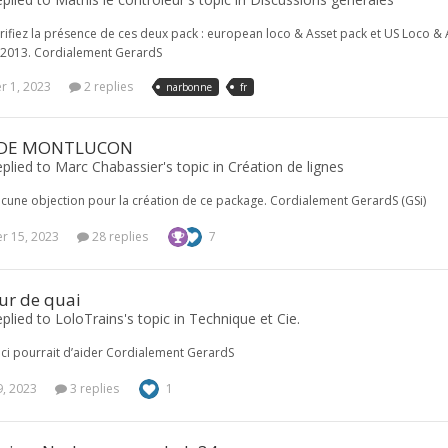
rifiez la présence de ces deux pack : european loco & Asset pack et US Loco & 
S2013. Cordialement GerardS
 1, 2023
2 replies
narbonne
fr
 DE MONTLUCON
plied to Marc Chabassier's topic in
Création de lignes
cune objection pour la création de ce package. Cordialement GerardS (GSi)
 15, 2023
28 replies
7
r de quai
plied to LoloTrains's topic in
Technique et Cie.
ci pourrait d’aider Cordialement GerardS
9, 2023
3 replies
1