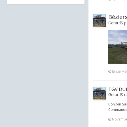
Bézier
GerardS po
January 8
TGV DUP
GerardS re
Bonjour Sui
Commande du
November