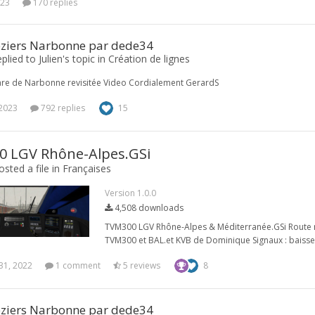
023
170 replies
eziers Narbonne par dede34
plied to Julien's topic in
Création de lignes
are de Narbonne revisitée Video Cordialement GerardS
 2023
792 replies
15
 LGV Rhône-Alpes.GSi
sted a file in
Françaises
Version 1.0.0
4,508 downloads
TVM300 LGV Rhône-Alpes & Méditerranée.GSi Route req
TVM300 et BAL.et KVB de Dominique Signaux : baisse
31, 2022
1 comment
5 reviews
8
eziers Narbonne par dede34