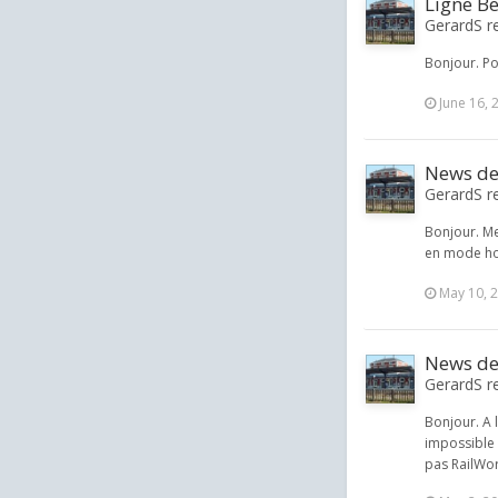
Ligne B
GerardS re
Bonjour. Po
June 16, 
News de
GerardS re
Bonjour. Me
en mode ho
May 10, 
News de
GerardS re
Bonjour. A 
impossible 
pas RailWor