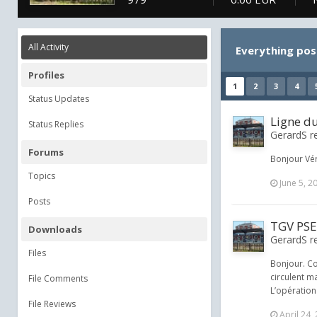
All Activity
Everything pos
Profiles
1
2
3
4
Status Updates
Ligne d
Status Replies
GerardS re
Forums
Bonjour Vér
Topics
June 5, 2
Posts
TGV PS
Downloads
GerardS re
Files
Bonjour. Co
circulent m
File Comments
L’opération
File Reviews
April 24,