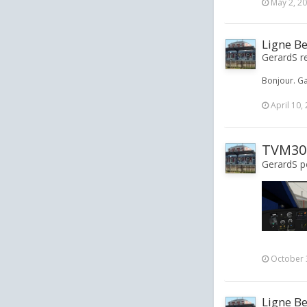
May 2, 2
Ligne B
GerardS re
Bonjour. G
April 10,
TVM300
GerardS po
October 
Ligne B