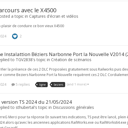
arcours avec le X4500
osted a topic in
Captures d'écran et vidéos
 plaisir de conduire ce bon vieux X4500
2024
2
 Instalattion Béziers Narbonne Port la Nouvelle V2014 
eplied to TGV2838's topic in
Création de scénarios
ifier la présence de ces 2 DLC Proposées gratuitement sous Railworks puis dev
tor comme Beziers Narbonne Port la Nouvelle requièrent ces 2 DLC Cordialeme
2024
5 replies
(and 1 more)
ligne
beziers
e version TS 2024 du 21/05/2024
plied to sthubertal's topic in
Discussions générales
rreG Merci pour ta réponse En suivant tes indications, TS peut être lancé, plein
24 alors qu’avec les anciennes applications RailWorks.exe ou RailWorks64.exe j’
nt GerardS