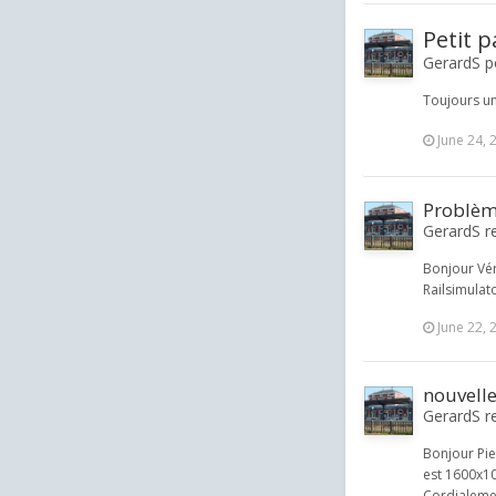
Petit p
GerardS p
Toujours un
June 24, 
Problème
GerardS r
Bonjour Vér
Railsimula
June 22, 
nouvell
GerardS re
Bonjour Pie
est 1600x10
Cordialeme