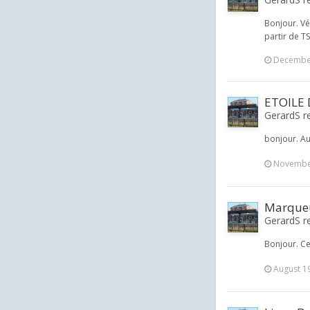
Bonjour. Vé
partir de T
December
ETOILE
GerardS re
bonjour. Au
November
Marqueu
GerardS re
Bonjour. Ce
August 1