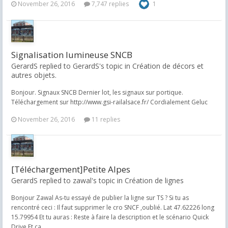
November 26, 2016
7,747 replies
1
Signalisation lumineuse SNCB
GerardS replied to GerardS's topic in
Création de décors et
autres objets.
Bonjour. Signaux SNCB Dernier lot, les signaux sur portique.
Téléchargement sur http://www.gsi-railalsace.fr/ Cordialement Geluc
November 26, 2016
11 replies
[Téléchargement]Petite Alpes
GerardS replied to zawal's topic in
Création de lignes
Bonjour Zawal As-tu essayé de publier la ligne sur TS ? Si tu as
rencontré ceci : Il faut supprimer le cro SNCF ,oublié. Lat 47.62226 long
15.79954 Et tu auras : Reste à faire la description et le scénario Quick
Drive Et ça...