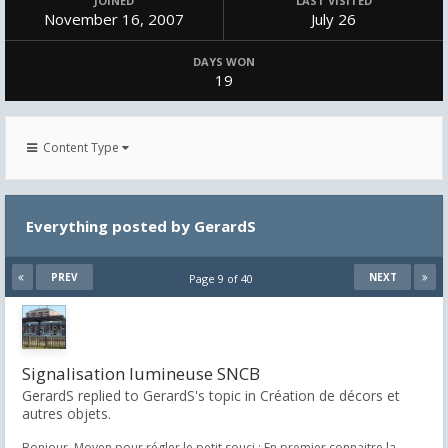
JOINED
LAST VISITED
November 16, 2007
July 26
DAYS WON
19
Content Type
Everything posted by GerardS
PREV
NEXT
Page 9 of 40
Signalisation lumineuse SNCB
GerardS replied to GerardS's topic in
Création de décors et
autres objets.
Bonjour. Moyen pour régler le petit souci : En premier connaitre la