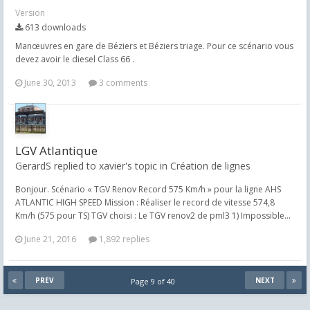
Version
613 downloads
Manœuvres en gare de Béziers et Béziers triage. Pour ce scénario vous
devez avoir le diesel Class 66 .
June 30, 2013
3 comments
LGV Atlantique
GerardS replied to xavier's topic in
Création de lignes
Bonjour. Scénario « TGV Renov Record 575 Km/h » pour la ligne AHS
ATLANTIC HIGH SPEED Mission : Réaliser le record de vitesse 574,8
Km/h (575 pour TS) TGV choisi : Le TGV renov2 de pml3 1) Impossible...
June 21, 2016
1,892 replies
PREV
NEXT
Page 9 of 40